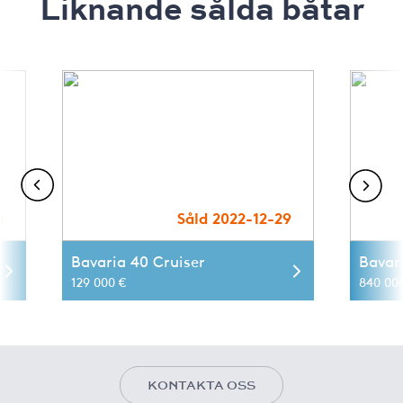
Liknande sålda båtar
8
Såld 2022-12-29
Bavaria 40 Cruiser
Bavar
129 000 €
840 00
KONTAKTA OSS