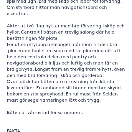
spis med ugn. Bra med skåp och lådor för förvaring.
Om styrbord hittar man navigationsbord och
elcentral.
Akter ut två fina hytter med bra förvaring i skåp och
hyllor. Centralt i båten en trevlig salong där hela
besättningen får plats.
För ut om styrbord i salongen når man till den bra
placerade toaletten som med sin placering gör att
hela den centrala delen med pentry och
navigationsbord blir ljus och luftig och man får en
bra golvyta. Längst fram en trevlig främre hytt, även
den med bra förvaring i skåp och garderob.
Ovan däck har båten bra utrustning från kända
leverantörer. En ombonad sittbrunn med bra skydd
bakom en stor sprayhood. En rullmast från Selden
mast gör segelhanteringen lätt och trygg.
Båten är vårrustad för sommaren.
FAKTA