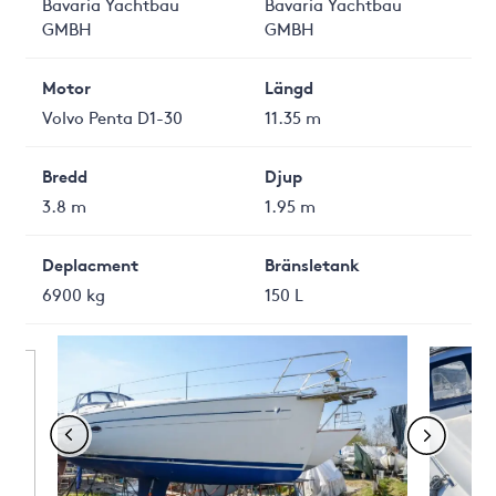
Bavaria Yachtbau
Bavaria Yachtbau
GMBH
GMBH
Motor
Längd
Volvo Penta D1-30
11.35 m
Bredd
Djup
3.8 m
1.95 m
Deplacment
Bränsletank
6900 kg
150 L