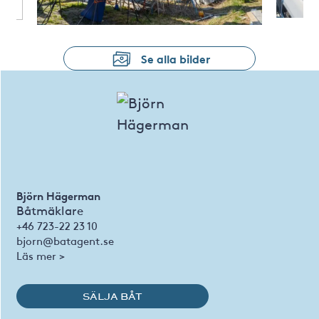
Se alla bilder
Björn Hägerman
Båtmäklare
+46 723-22 23 10
bjorn@batagent.se
Läs mer >
SÄLJA BÅT