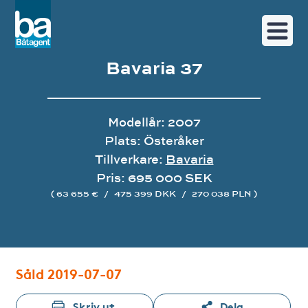
Bavaria 37
Modellår: 2007
Plats: Österåker
Tillverkare:
Bavaria
Pris: 695 000 SEK
( 63 655 €
/
475 399 DKK
/
270 038 PLN )
Bildgalleri
Såld 2019-07-07
Skriv ut
Dela