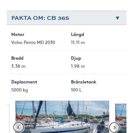
FAKTA OM: CB 365
Motor
Längd
Volvo Penta MD 2030
11.11 m
Bredd
Djup
3.38 m
1.98 m
Deplacment
Bränsletank
5000 kg
100 L