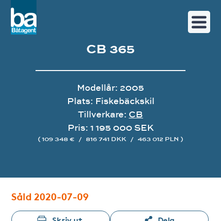
CB 365
Modellår: 2005
Plats: Fiskebäckskil
Tillverkare:
CB
Pris: 1 195 000 SEK
( 109 348 €
/
816 741 DKK
/
463 012 PLN )
Bildgalleri
Såld 2020-07-09
Skriv ut
Dela