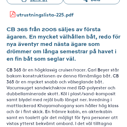
utrustningslista-225.pdf
CB 365 från 2005 säljes av första
ägaren. En mycket välhållen båt, redo för
nya äventyr med nästa ägare som
drömmer om långa semestrar på havet i
en fin båt som seglar väl.
CB 365 är en högklassig cruiser/racer. Carl Beyer står
bakom konstruktionen av denna förnämliga båt. CB
365 är en mycket snabb och välseglande båt.
Vacumsuget sandwichskrov med ISO-polyester och
dubbellaminerade skott. Köl i plast/sand-komposit
samt blydel med rejäl bulb längst ner. Inredning i
mattlackerad Khayamahogany som håller hög klass
och är i fint skick. En främre kabin, en akterkabin
samt en toalett gör det möjligt för fyra personer att
vistas ytterst bekvämt ombord. I det väl tilltagna