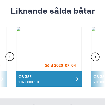
Liknande sålda båtar
3
Såld 2020-07-04
CB 365
CB 36
1 025 000 SEK
950 00