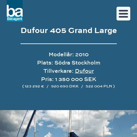
Dufour 405 Grand Large
Modellår: 2010
Plats: Södra Stockholm
Tillverkare:
Dufour
Pris: 1 350 000 SEK
( 123 292 €
/
920 690 DKK
/
522 004 PLN )