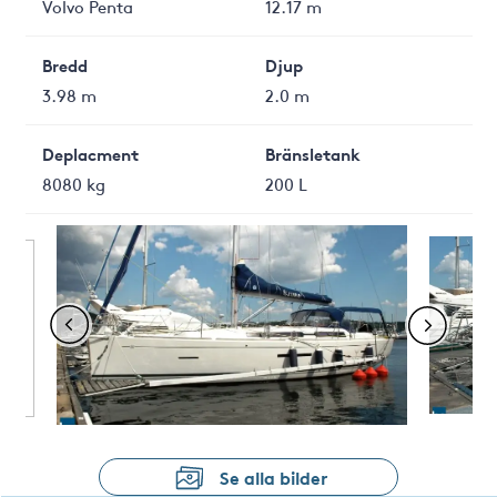
Volvo Penta
12.17 m
Bredd
Djup
3.98 m
2.0 m
Deplacment
Bränsletank
8080 kg
200 L
Se alla bilder