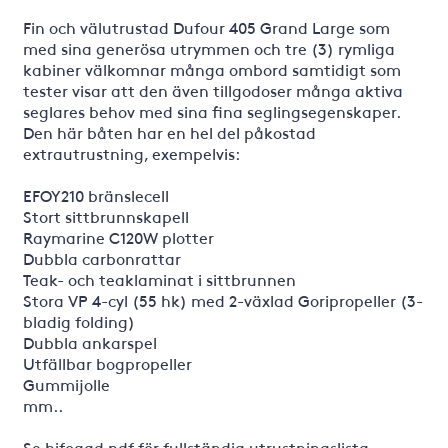
Fin och välutrustad Dufour 405 Grand Large som
med sina generösa utrymmen och tre (3) rymliga
kabiner välkomnar många ombord samtidigt som
tester visar att den även tillgodoser många aktiva
seglares behov med sina fina seglingsegenskaper.
Den här båten har en hel del påkostad
extrautrustning, exempelvis:
EFOY210 bränslecell
Stort sittbrunnskapell
Raymarine C120W plotter
Dubbla carbonrattar
Teak- och teaklaminat i sittbrunnen
Stora VP 4-cyl (55 hk) med 2-växlad Goripropeller (3-
bladig folding)
Dubbla ankarspel
Utfällbar bogpropeller
Gummijolle
mm..
Se bifogad pdf för fullständig utrustningslista.