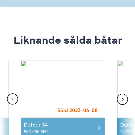
Liknande sålda båtar
4
Såld 2023-06-08
Dufour 34
Dufou
895 000 SEK
1 995 0