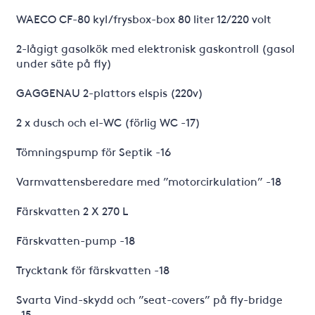
WAECO CF-80 kyl/frysbox-box 80 liter 12/220 volt
2-lågigt gasolkök med elektronisk gaskontroll (gasol
under säte på fly)
GAGGENAU 2-plattors elspis (220v)
2 x dusch och el-WC (förlig WC -17)
Tömningspump för Septik -16
Varmvattensberedare med ”motorcirkulation” -18
Färskvatten 2 X 270 L
Färskvatten-pump -18
Trycktank för färskvatten -18
Svarta Vind-skydd och ”seat-covers” på fly-bridge
-15