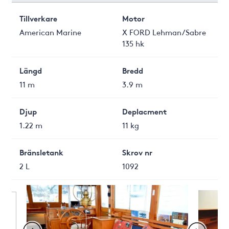
Tillverkare
Motor
American Marine
X FORD Lehman/Sabre
135 hk
Längd
Bredd
11 m
3.9 m
Djup
Deplacment
1.22 m
11 kg
Bränsletank
Skrov nr
2 L
1092