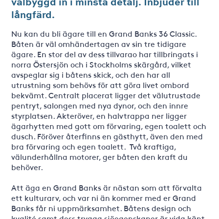
välbyggd in i minsta detalj. Inbjuder till
långfärd.
Nu kan du bli ägare till en Grand Banks 36 Classic.
Båten är väl omhändertagen av sin tre tidigare
ägare. En stor del av dess tillvarao har tillbringats i
norra Östersjön och i Stockholms skärgård, vilket
avspeglar sig i båtens skick, och den har all
utrustning som behövs för att göra livet ombord
bekvämt. Centralt placerat ligger det välutrustade
pentryt, salongen med nya dynor, och den innre
styrplatsen. Akteröver, en halvtrappa ner ligger
ägarhytten med gott om förvaring, egen toalett och
dusch. Föröver återfinns en gästhytt, även den med
bra förvaring och egen toalett. Två kraftiga,
välunderhållna motorer, ger båten den kraft du
behöver.
Att äga en Grand Banks är nästan som att förvalta
ett kulturarv, och var ni än kommer med er Grand
Banks får ni uppmärksamhet. Båtens design och
kvalité samt dess trygga sjöegenskaper är vida känt