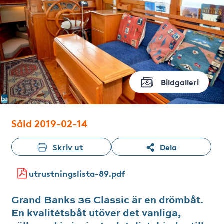
Bildgalleri
Såld 2019-02-14
Skriv ut
Dela
utrustningslista-89.pdf
Grand Banks 36 Classic är en drömbåt.
En kvalitétsbåt utöver det vanliga,