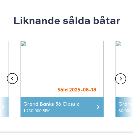
Liknande sålda båtar
9
Såld 2025-08-18
Grand Banks 36 Classic
Grand
1 250 000 SEK
80 000 