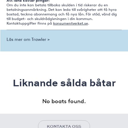
Att låna kostar pengar!
Om du inte kan betala tillbaka skulden i tid riskerar du en
betalningsanmärkning. Det kan leda till svårigheter att få hyra
bostad, teckna abonnemang och få nya lån. För stöd, vänd dig
till budget- och skuldrådgivningen i din kommun.
Kontaktuppgifter finns på
konsumentverket.se
.
Läs mer om Trawler >
Liknande sålda båtar
No boats found.
KONTAKTA OSS