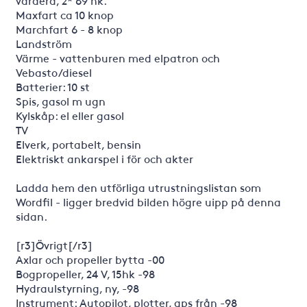
vardera, 2* 69 hk.
Maxfart ca 10 knop
Marchfart 6 - 8 knop
Landström
Värme - vattenburen med elpatron och
Vebasto/diesel
Batterier: 10 st
Spis, gasol m ugn
Kylskåp: el eller gasol
TV
Elverk, portabelt, bensin
Elektriskt ankarspel i för och akter
Ladda hem den utförliga utrustningslistan som
Wordfil - ligger bredvid bilden högre uipp på denna
sidan.
[r3]Övrigt[/r3]
Axlar och propeller bytta -00
Bogpropeller, 24 V, 15hk -98
Hydraulstyrning, ny, -98
Instrument: Autopilot, plotter, gps från -98