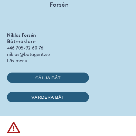
Niklas Forsén
Båtmäklare
+46 705-92 60 76
niklas@batagent.se
Läs mer >
SÄLJA BÅT
VÄRDERA BÅT