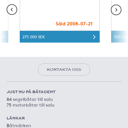
4
Såld 2008-07-21
275 000 SEK
399 00
KONTAKTA OSS
JUST NU PÅ BÅTAGENT
84 segelbåtar till salu
75 motorbåtar till salu
LÄNKAR
Båtmärken