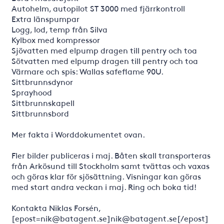
Autohelm, autopilot ST 3000 med fjärrkontroll
Extra länspumpar
Logg, lod, temp från Silva
Kylbox med kompressor
Sjövatten med elpump dragen till pentry och toa
Sötvatten med elpump dragen till pentry och toa
Värmare och spis: Wallas safeflame 90U.
Sittbrunnsdynor
Sprayhood
Sittbrunnskapell
Sittbrunnsbord
Mer fakta i Worddokumentet ovan.
Fler bilder publiceras i maj. Båten skall transporteras
från Arkösund till Stockholm samt tvättas och vaxas
och göras klar för sjösättning. Visningar kan göras
med start andra veckan i maj. Ring och boka tid!
Kontakta Niklas Forsén,
[epost=nik@batagent.se]nik@batagent.se[/epost]