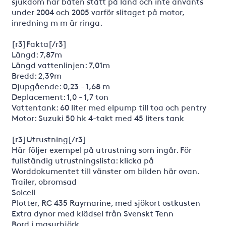
sjukdom har båten stått på land och inte använts
under 2004 och 2005 varför slitaget på motor,
inredning m m är ringa.
[r3]Fakta[/r3]
Längd: 7,87m
Längd vattenlinjen: 7,01m
Bredd: 2,39m
Djupgående: 0,23 - 1,68 m
Deplacement: 1,0 - 1,7 ton
Vattentank: 60 liter med elpump till toa och pentry
Motor: Suzuki 50 hk 4-takt med 45 liters tank
[r3]Utrustning[/r3]
Här följer exempel på utrustning som ingår. För
fullständig utrustningslista: klicka på
Worddokumentet till vänster om bilden här ovan.
Trailer, obromsad
Solcell
Plotter, RC 435 Raymarine, med sjökort ostkusten
Extra dynor med klädsel från Svenskt Tenn
Bord i masurbjörk