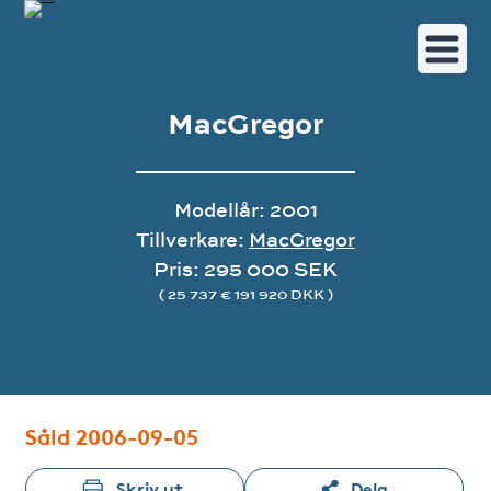
MacGregor
Modellår: 2001
Tillverkare:
MacGregor
Pris: 295 000 SEK
( 25 737 € 191 920 DKK )
Bildgalleri
Såld 2006-09-05
Skriv ut
Dela