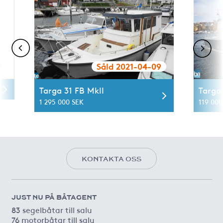
7
Såld 2021-04-09
Targa 31 FB MkII
Targa 
1 295 000 SEK
119 000
KONTAKTA OSS
JUST NU PÅ BÅTAGENT
83 segelbåtar till salu
76 motorbåtar till salu