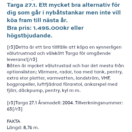
Targa 27.1. Ett mycket bra alternativ för
dig som går i nybåtstankar men inte vill
köa fram till nästa år.
Bra pris: 1.495.000kr eller
högstbjudande.
[r3]Detta är ett bra tillfälle att köpa en synnerligen
välutrustnad och välskött Targa för omgående
leverans![/r3]
Båten är mycket välutrustad och har det mesta från
optionslistan; Värmare, radar, toa med tank, pentry,
extra stor plotter, varmvatten, landström, VHF,
bogpropeller, luftfjädrad förarstol, ankarspel med
fjärr, däckpump, pentry, kyl m m.
[r3]Targa 27.1 Årsmodell: 2004. Tillverkningsnummer:
63[/r3]
FAKTA
Längd: 8,76 m.