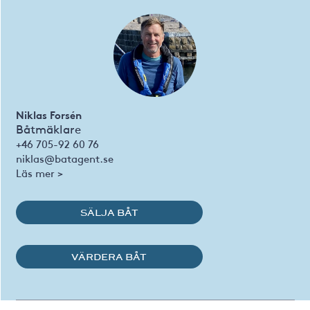
Niklas Forsén
Båtmäklare
+46 705-92 60 76
niklas@batagent.se
Läs mer >
SÄLJA BÅT
VÄRDERA BÅT