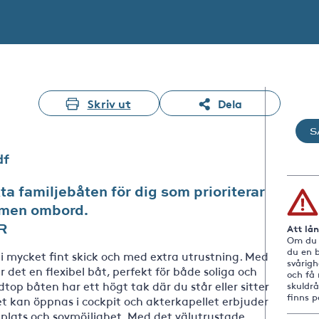
Skriv ut
Dela
S
df
a familjebåten för dig som prioriterar
ymmen ombord.
R
Att lå
Om du i
du en b
 mycket fint skick och med extra utrustning. Med
svårig
r det en flexibel båt, perfekt för både soliga och
och få 
top båten har ett högt tak där du står eller sitter
skuldr
finns 
t kan öppnas i cockpit och akterkapellet erbjuder
plats och sovmöjlighet. Med det välutrustade