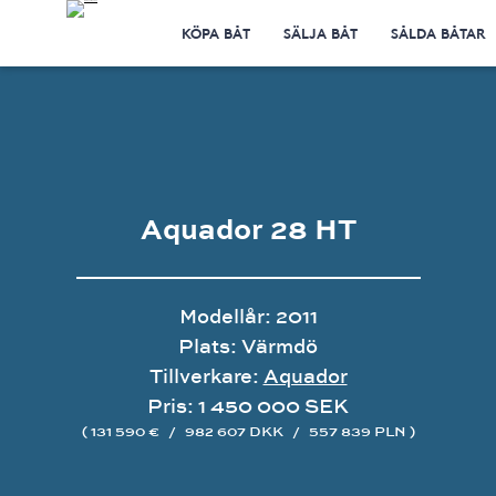
KÖPA BÅT
SÄLJA BÅT
SÅLDA BÅTAR
Aquador 28 HT
Modellår: 2011
Plats: Värmdö
Tillverkare:
Aquador
Pris: 1 450 000 SEK
( 131 590 €
/
982 607 DKK
/
557 839 PLN )