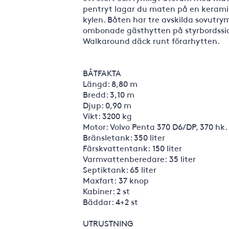
pentryt lagar du maten på en keramis
kylen. Båten har tre avskilda sovutry
ombonade gästhytten på styrbordssid
Walkaround däck runt förarhytten.
BÅTFAKTA
Längd: 8,80 m
Bredd: 3,10 m
Djup: 0,90 m
Vikt: 3200 kg
Motor: Volvo Penta 370 D6/DP, 370 hk
Bränsletank: 350 liter
Färskvattentank: 150 liter
Varmvattenberedare: 35 liter
Septiktank: 65 liter
Maxfart: 37 knop
Kabiner: 2 st
Bäddar: 4+2 st
UTRUSTNING