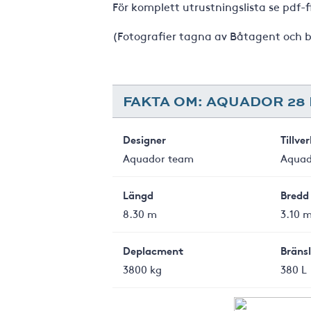
För komplett utrustningslista se pdf-f
(Fotografier tagna av Båtagent och 
FAKTA OM: AQUADOR 28
Designer
Tillve
Aquador team
Aquad
Längd
Bredd
8.30 m
3.10 
Deplacment
Bräns
3800 kg
380 L