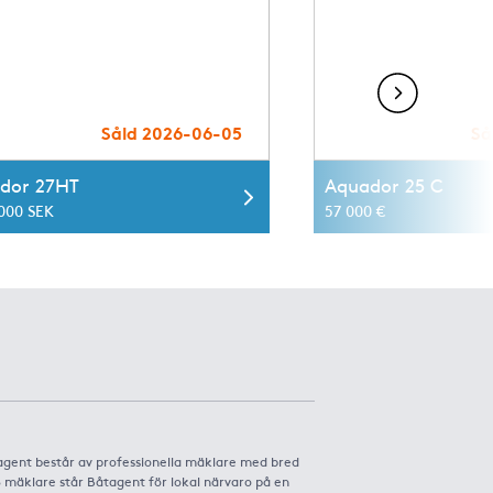
Såld 2026-06-05
Så
dor 27HT
Aquador 25 C
 000 SEK
57 000 €
agent består av professionella mäklare med bred
8 mäklare står Båtagent för lokal närvaro på en