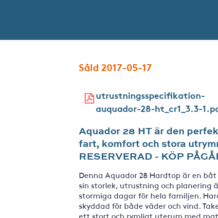
Såld 2017-05-17
utrustningsspecifikation-
auquador-28-ht_cr1_3.3-1.p
Aquador 28 HT är den perfekt
fart, komfort och stora utr
RESERVERAD - KÖP PÅGÅ
Denna Aquador 28 Hardtop är en båt i
sin storlek, utrustning och planering ä
stormiga dagar för hela familjen. Hard
skyddad för både väder och vind. Take
ett stort och rymligt uterum med mat