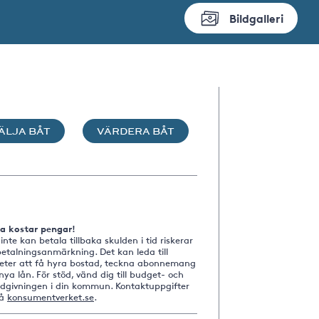
Bildgalleri
ÄLJA BÅT
VÄRDERA BÅT
na kostar pengar!
nte kan betala tillbaka skulden i tid riskerar
etalningsanmärkning. Det kan leda till
heter att få hyra bostad, teckna abonnemang
nya lån. För stöd, vänd dig till budget- och
ådgivningen i din kommun. Kontaktuppgifter
på
konsumentverket.se
.