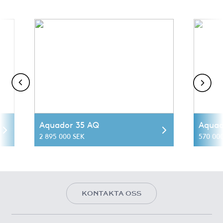
Aquador 35 AQ
Aquad
2 895 000 SEK
570 00
KONTAKTA OSS