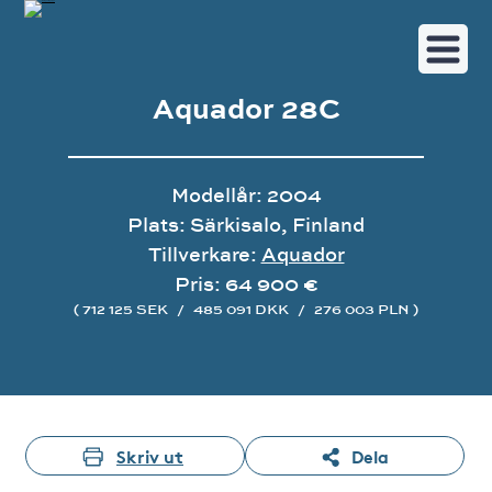
Aquador 28C
Modellår: 2004
Plats: Särkisalo, Finland
Tillverkare:
Aquador
Pris: 64 900 €
( 712 125 SEK
/
485 091 DKK
/
276 003 PLN )
Bildgalleri
Skriv ut
Dela