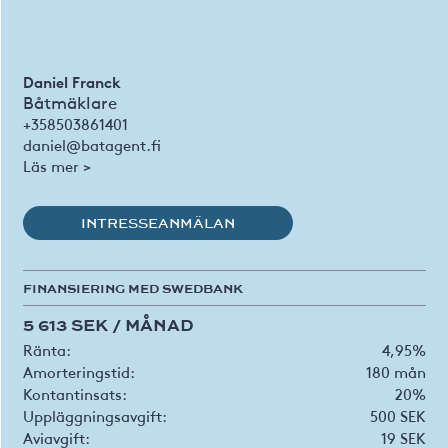
Heater
Wallas 30 Dt, Diesel
from main Tank
Daniel Franck
Båtmäklare
+358503861401
daniel@batagent.fi
Läs mer >
INTRESSEANMÄLAN
FINANSIERING MED SWEDBANK
5 613 SEK / MÅNAD
Ränta:
4,95%
Amorteringstid:
180 mån
Kontantinsats:
20%
Uppläggningsavgift:
500 SEK
Aviavgift:
19 SEK