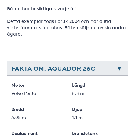
Båten har besiktigats varje år!
Detta exemplar togs i bruk 2004 och har alltid
vinterförvarats inomhus. Båten säljs nu av sin andra
ägare.
FAKTA OM: AQUADOR 28C
Motor
Längd
Volvo Penta
8.8 m
Bredd
Djup
3.05 m
1.1 m
Deplacment
Bränsletank