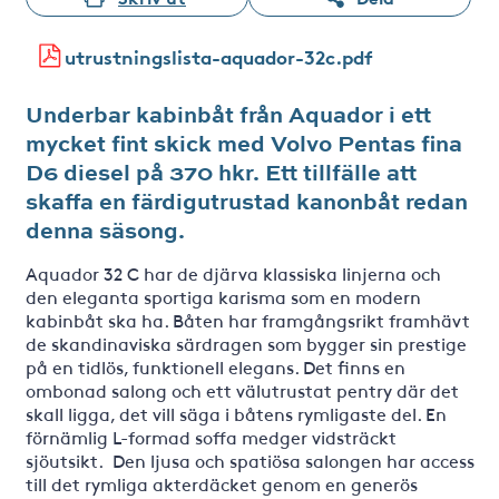
utrustningslista-aquador-32c.pdf
Underbar kabinbåt från Aquador i ett
mycket fint skick med Volvo Pentas fina
D6 diesel på 370 hkr. Ett tillfälle att
skaffa en färdigutrustad kanonbåt redan
denna säsong.
Aquador 32 C har de djärva klassiska linjerna och
den eleganta sportiga karisma som en modern
kabinbåt ska ha. Båten har framgångsrikt framhävt
de skandinaviska särdragen som bygger sin prestige
på en tidlös, funktionell elegans. Det finns en
ombonad salong och ett välutrustat pentry där det
skall ligga, det vill säga i båtens rymligaste del. En
förnämlig L-formad soffa medger vidsträckt
sjöutsikt. Den ljusa och spatiösa salongen har access
till det rymliga akterdäcket genom en generös