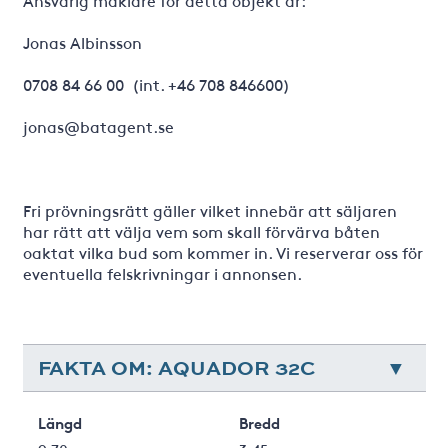
Ansvarig mäklare för detta objekt är:
Jonas Albinsson
0708 84 66 00 (int. +46 708 846600)
jonas@batagent.se
Fri prövningsrätt gäller vilket innebär att säljaren
har rätt att välja vem som skall förvärva båten
oaktat vilka bud som kommer in. Vi reserverar oss för
eventuella felskrivningar i annonsen.
FAKTA OM: AQUADOR 32C
Längd
Bredd