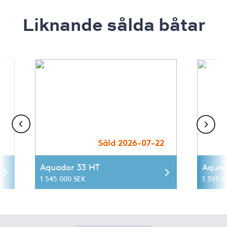
Liknande sålda båtar
1
Såld 2026-07-22
Aquador 33 HT
Aquad
1 545 000 SEK
1 395 0