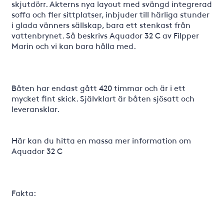
skjutdörr. Akterns nya layout med svängd integrerad
soffa och fler sittplatser, inbjuder till härliga stunder
i glada vänners sällskap, bara ett stenkast från
vattenbrynet. Så beskrivs Aquador 32 C av Filpper
Marin och vi kan bara hålla med.
Båten har endast gått 420 timmar och är i ett
mycket fint skick. Självklart är båten sjösatt och
leveransklar.
Här kan du hitta en massa mer information om
Aquador 32 C
Fakta: