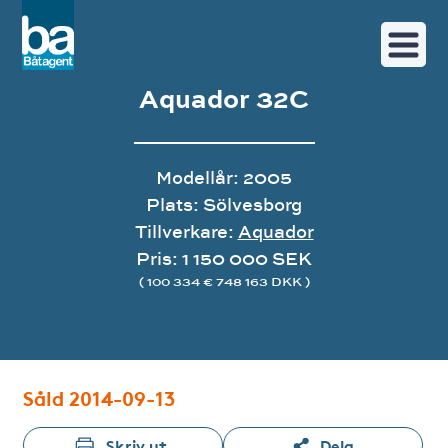
Aquador 32C
Modellår: 2005
Plats: Sölvesborg
Tillverkare:
Aquador
Pris: 1 150 000 SEK
( 100 334 € 748 163 DKK )
Bildgalleri
Såld 2014-09-13
Skriv ut
Dela