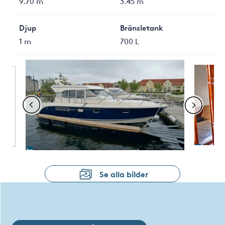
9.70 m
3.45 m
Djup
Bränsletank
1 m
700 L
Se alla bilder