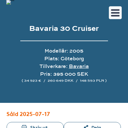
Bavaria 30 Cruiser
Modellår: 2005
Plats: Göteborg
Tillverkare:
Bavaria
Pris: 395 000 SEK
( 34 923 €
/
260 649 DKK
/
148 593 PLN )
Bildgalleri
Såld 2025-07-17
Skriv ut
Dela