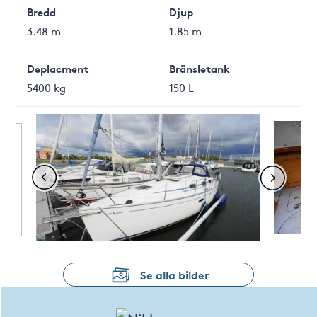
Bredd
Djup
3.48 m
1.85 m
Deplacment
Bränsletank
5400 kg
150 L
Se alla bilder