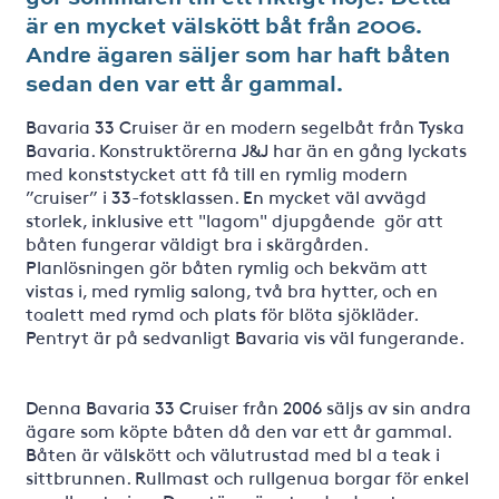
är en mycket välskött båt från 2006.
Andre ägaren säljer som har haft båten
sedan den var ett år gammal.
Bavaria 33 Cruiser är en modern segelbåt från Tyska
Bavaria. Konstruktörerna J&J har än en gång lyckats
med konststycket att få till en rymlig modern
”cruiser” i 33-fotsklassen. En mycket väl avvägd
storlek, inklusive ett "lagom" djupgående gör att
båten fungerar väldigt bra i skärgården.
Planlösningen gör båten rymlig och bekväm att
vistas i, med rymlig salong, två bra hytter, och en
toalett med rymd och plats för blöta sjökläder.
Pentryt är på sedvanligt Bavaria vis väl fungerande.
Denna Bavaria 33 Cruiser från 2006 säljs av sin andra
ägare som köpte båten då den var ett år gammal.
Båten är välskött och välutrustad med bl a teak i
sittbrunnen. Rullmast och rullgenua borgar för enkel