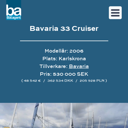
Bavaria 33 Cruiser
Modellår: 2006
Plats: Karlskrona
Tillverkare:
Bavaria
Pris: 530 000 SEK
( 48 542 €
/
362 534 DKK
/
205 928 PLN )