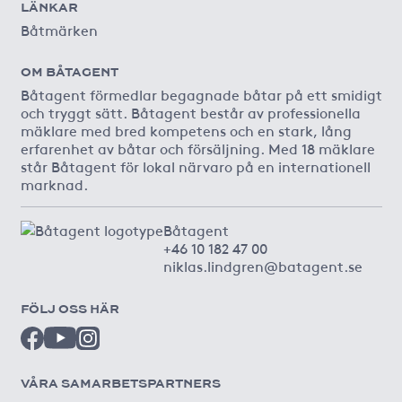
LÄNKAR
Båtmärken
OM BÅTAGENT
Båtagent förmedlar begagnade båtar på ett smidigt
och tryggt sätt. Båtagent består av professionella
mäklare med bred kompetens och en stark, lång
erfarenhet av båtar och försäljning. Med 18 mäklare
står Båtagent för lokal närvaro på en internationell
marknad.
Båtagent
+46 10 182 47 00
niklas.lindgren@batagent.se
FÖLJ OSS HÄR
VÅRA SAMARBETSPARTNERS