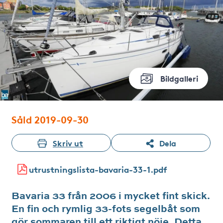
Bildgalleri
Såld 2019-09-30
Skriv ut
Dela
utrustningslista-bavaria-33-1.pdf
Bavaria 33 från 2006 i mycket fint skick.
En fin och rymlig 33-fots segelbåt som
gör sommaren till ett riktigt nöje. Detta