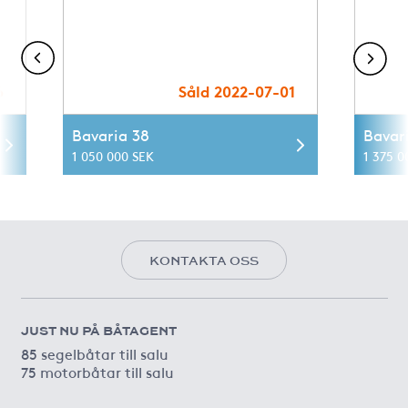
6
Såld 2022-07-01
Bavaria 38
Bavar
1 050 000 SEK
1 375 0
KONTAKTA OSS
JUST NU PÅ BÅTAGENT
85 segelbåtar till salu
75 motorbåtar till salu