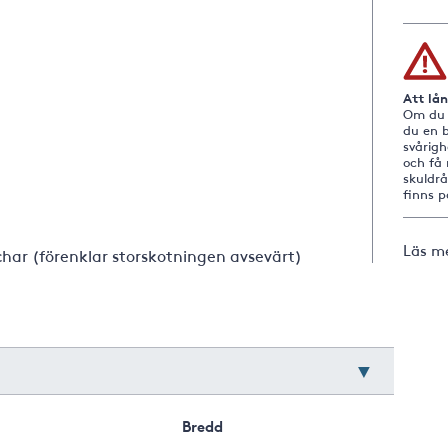
Att lå
Om du i
du en b
svårig
och få 
skuldr
finns 
Läs m
char (förenklar storskotningen avsevärt)
Bredd