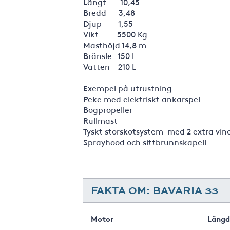
Längt 10,45
Bredd 3,48
Djup 1,55
Vikt 5500 Kg
Masthöjd 14,8 m
Bränsle 150 l
Vatten 210 L
Exempel på utrustning
Peke med elektriskt ankarspel
Bogpropeller
Rullmast
Tyskt storskotsystem med 2 extra vin
Sprayhood och sittbrunnskapell
FAKTA OM: BAVARIA 33
Motor
Längd