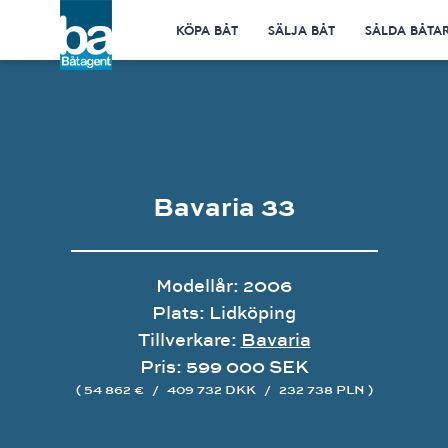
KÖPA BÅT
SÄLJA BÅT
SÅLDA BÅTA
Bavaria 33
Modellår: 2006
Plats: Lidköping
Tillverkare:
Bavaria
Pris: 599 000 SEK
( 54 862 €
/
409 732 DKK
/
232 738 PLN )