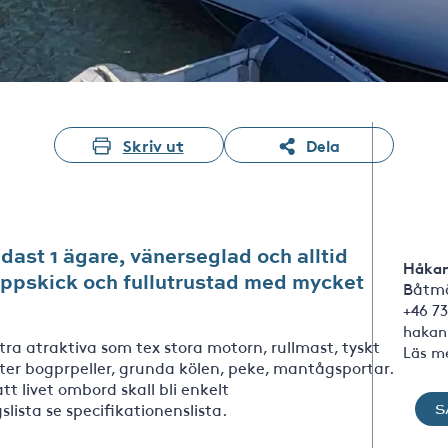
Skriv ut
Dela
ast 1 ägare, vänerseglad och alltid
Håkan
oppskick och fullutrustad med mycket
Båtmä
+46 73
hakan
tra atraktiva som tex stora motorn, rullmast, tyskt
Läs m
ter bogprpeller, grunda kölen, peke, mantågsportar.
 livet ombord skall bli enkelt
lista se specifikationenslista.
S