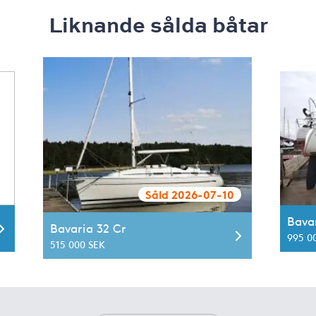
Liknande sålda båtar
Såld 2026-07-10
Bavar
Bavaria 32 Cr
995 0
515 000 SEK