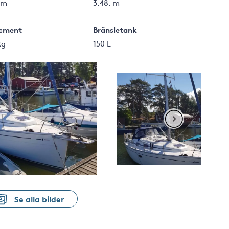
 m
3.48. m
cment
Bränsletank
kg
150 L
Se alla bilder