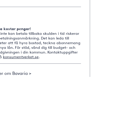
na kostar pengar!
nte kan betala tillbaka skulden i tid riskerar
etalningsanmärkning. Det kan leda till
heter att få hyra bostad, teckna abonnemang
nya lån. För stöd, vänd dig till budget- och
ådgivningen i din kommun. Kontaktuppgifter
på
konsumentverket.se
.
er om Bavaria >