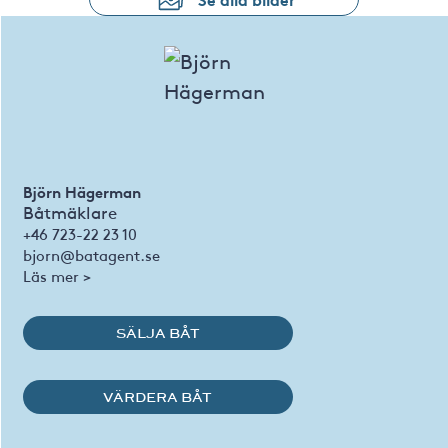
Björn Hägerman
Båtmäklare
+46 723-22 23 10
bjorn@batagent.se
Läs mer >
SÄLJA BÅT
VÄRDERA BÅT