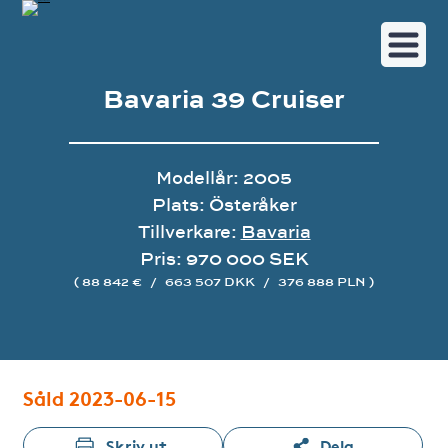
Bavaria 39 Cruiser
Modellår: 2005
Plats: Österåker
Tillverkare:
Bavaria
Pris: 970 000 SEK
( 88 842 €
/
663 507 DKK
/
376 888 PLN )
Bildgalleri
Såld 2023-06-15
Skriv ut
Dela