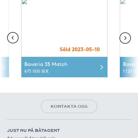
4
Såld 2023-05-10
Bavaria 35 Match
Bavar
675 000 SEK
1 125 0
KONTAKTA OSS
JUST NU PÅ BÅTAGENT
84 segelbåtar till salu