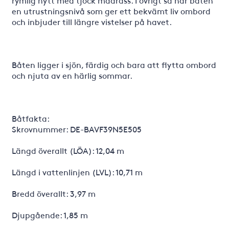
rymlig hytt med tjock madrass. I övrigt så har båten
en utrustningsnivå som ger ett bekvämt liv ombord
och inbjuder till längre vistelser på havet.
Båten ligger i sjön, färdig och bara att flytta ombord
och njuta av en härlig sommar.
Båtfakta:
Skrovnummer: DE-BAVF39N5E505
Längd överallt (LÖA): 12,04 m
Längd i vattenlinjen (LVL): 10,71 m
Bredd överallt: 3,97 m
Djupgående: 1,85 m