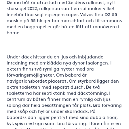
Denna båt är utrustad med Seldéns rullmast, nytt
storsegel 2022, rullgenua samt en spinnaker vilket
innebär fina seglingsegenskaper. Volvos fina D2-55
maskin på 55 hk ger bra marschfart och tillsammans
med en bogpropeller gör båten lätt att manövrera i
hamn.
Under däck hittar du en ljus och inbjudande
inredning med omklädda nya dynor i salongen. I
aktern finns två rymliga hytter med bra
förvaringsmöjligheter. Om babord är
navigationsbordet placerat. Om styrbord ligger den
aktre toaletten med separat dusch. De två
toaletterna har septiktank med däcktömning. I
centrum av båten finner man en rymlig och ljus
salong där hela besättningen får plats. Bra förvaring
med skåp och hyllor under skarndäck. På
babordssidan ligger pentryt med sina dubbla hoar,
kyl, spis med ugn samt bra förvaring. I fören finns en