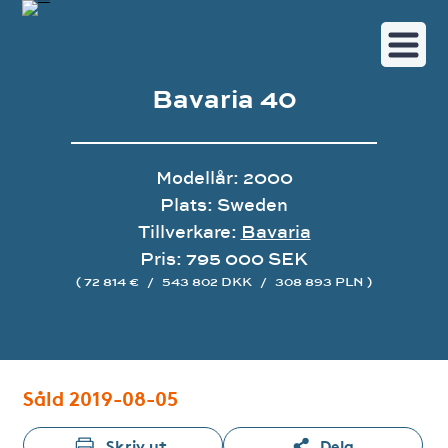
Bavaria 40
Modellår: 2000
Plats: Sweden
Tillverkare:
Bavaria
Pris: 795 000 SEK
( 72 814 €
/
543 802 DKK
/
308 893 PLN )
Bildgalleri
Såld 2019-08-05
Skriv ut
Dela