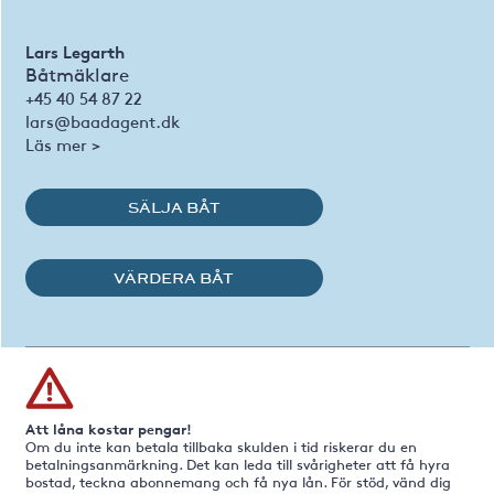
Lars Legarth
Båtmäklare
+45 40 54 87 22
lars@baadagent.dk
Läs mer >
SÄLJA BÅT
VÄRDERA BÅT
Att låna kostar pengar!
Om du inte kan betala tillbaka skulden i tid riskerar du en
betalningsanmärkning. Det kan leda till svårigheter att få hyra
bostad, teckna abonnemang och få nya lån. För stöd, vänd dig