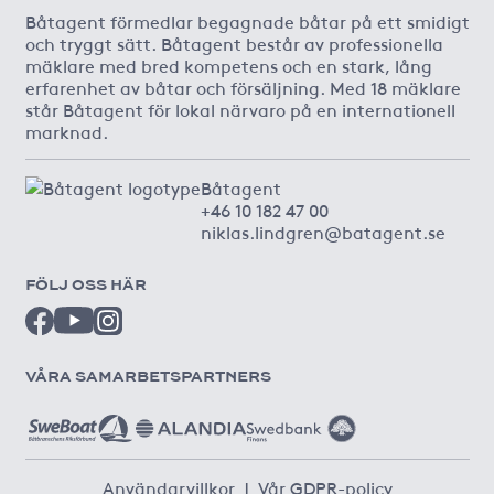
Båtagent förmedlar begagnade båtar på ett smidigt
och tryggt sätt. Båtagent består av professionella
mäklare med bred kompetens och en stark, lång
erfarenhet av båtar och försäljning. Med 18 mäklare
står Båtagent för lokal närvaro på en internationell
marknad.
Båtagent
+46 10 182 47 00
niklas.lindgren@batagent.se
FÖLJ OSS HÄR
VÅRA SAMARBETSPARTNERS
Användarvillkor
|
Vår GDPR-policy