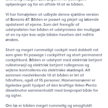
oplysninger og for en aftale til at se båden.
Vi har fornøjelsen at udbyde denne sjældne version
af Bavaria 47. Båden er passet og plejet og løbende
opdateret af ejerne. Som det fremgår af
udstyrslisten har båden et udstyrnivea der muliggør
at en ny ejer kan sejle båden hvorhen det måtte
ønskes.
Stort og meget rummeligt cockpit med dobbelt rat
som giver fri passage i cockpittet og stort permanent
cockpitbord. Båden er udstyret med elektrisk betjent
rullestorsejl og elektrisk betjent rullegenoa og
sejlene kontrolleres via elektriske skødespil. Alt
sammen medvirkende til at båden er let at
håndtere, også af få personer. Havnemanøvrer er
ligeledes godt hjulpet af den kraftige Volvo-Penta
dieselmotor sammenholdt med bovpropel både for
og agter.
Om læ er båden meget rummelig og smagfuldt