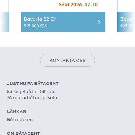
9
Såld 2026-07-10
Bavaria 32 Cr
Bavari
515 000 SEK
995 00
KONTAKTA OSS
JUST NU PÅ BÅTAGENT
83 segelbåtar till salu
76 motorbåtar till salu
LÄNKAR
Båtmärken
OM BÅTAGENT