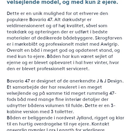
velsejlende model, og med kun 2 ejere.
Dette er en unik mulighed for at erhverve den
populære Bavaria 47. Alt dækudstyr er
veldimensioneret og af høj kvalitet, såvel som
teakdæk og apteringen der er udført i bedste
materialer af dedikerede bådebyggere. Skrogfarven
er i mørkeblåt og professionelt malet med Awlgrip.
Overalt en båd i meget god og opdateret stand, og
med kun to ejere. Båden har kun været sejlet af
ejerne og er blevet opbevaret i hal hver vinter, hvor
den er blevet professionelt serviceret.
Bavaria 47 er designet af de anerkendte J & J Design.
Et samarbejde der har resuleret i en meget
velsejlende og på samme tid meget rummelig 47-
fods båd med mange fine interiør detaljer der
udnytter bådens volumen til fulde. Dette er en 3-
kabine version med 3 toiletter.
Båden er beliggende i nordvest Jylland, rigget og klar
til en hurtig overdragelse til nye ejere. Kontakt
ansvarlig mægler Lars Legarth for yderligere