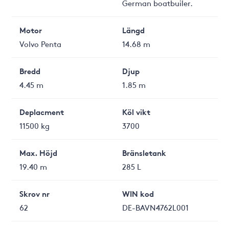
German boatbuiler.
Motor
Längd
Volvo Penta
14.68 m
Bredd
Djup
4.45 m
1.85 m
Deplacment
Köl vikt
11500 kg
3700
Max. Höjd
Bränsletank
19.40 m
285 L
Skrov nr
WIN kod
62
DE-BAVN4762L001