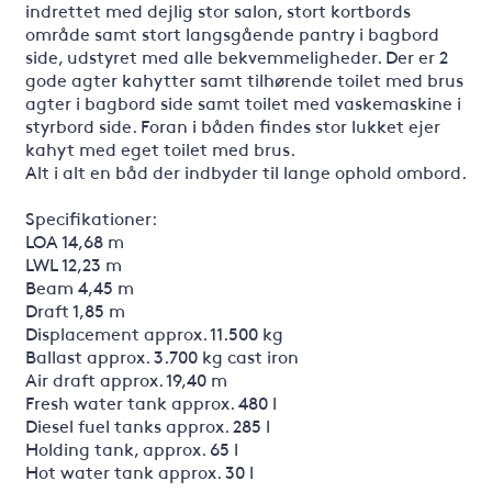
indrettet med dejlig stor salon, stort kortbords
område samt stort langsgående pantry i bagbord
side, udstyret med alle bekvemmeligheder. Der er 2
gode agter kahytter samt tilhørende toilet med brus
agter i bagbord side samt toilet med vaskemaskine i
styrbord side. Foran i båden findes stor lukket ejer
kahyt med eget toilet med brus.
Alt i alt en båd der indbyder til lange ophold ombord.
Specifikationer:
LOA 14,68 m
LWL 12,23 m
Beam 4,45 m
Draft 1,85 m
Displacement approx. 11.500 kg
Ballast approx. 3.700 kg cast iron
Air draft approx. 19,40 m
Fresh water tank approx. 480 l
Diesel fuel tanks approx. 285 l
Holding tank, approx. 65 l
Hot water tank approx. 30 l