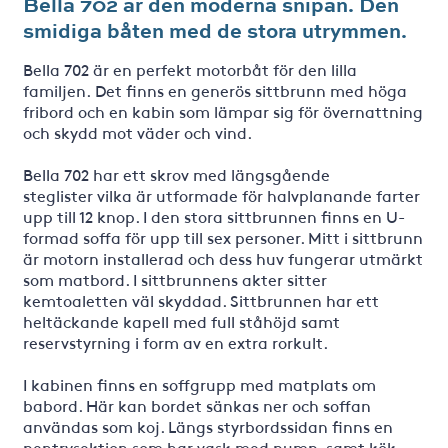
Bella 702 är den moderna snipan. Den
smidiga båten med de stora utrymmen.
Bella 702 är en perfekt motorbåt för den lilla
familjen. Det finns en generös sittbrunn med höga
fribord och en kabin som lämpar sig för övernattning
och skydd mot väder och vind.
Bella 702 har ett skrov med längsgående
steglister vilka är utformade för halvplanande farter
upp till 12 knop. I den stora sittbrunnen finns en U-
formad soffa för upp till sex personer. Mitt i sittbrunn
är motorn installerad och dess huv fungerar utmärkt
som matbord. I sittbrunnens akter sitter
kemtoaletten väl skyddad. Sittbrunnen har ett
heltäckande kapell med full ståhöjd samt
reservstyrning i form av en extra rorkult.
I kabinen finns en soffgrupp med matplats om
babord. Här kan bordet sänkas ner och soffan
användas som koj. Längs styrbordssidan finns en
pentrysektion som har vask med pump, samt kök