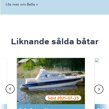
Läs mer om Bella >
Liknande sålda båtar
6
Såld 2021-07-23