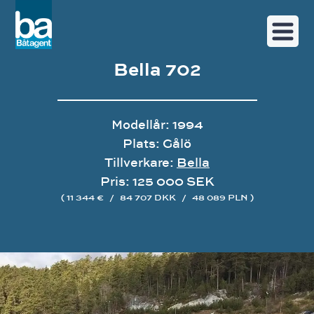
Bella 702
Modellår: 1994
Plats: Gålö
Tillverkare:
Bella
Pris: 125 000 SEK
( 11 344 €
/
84 707 DKK
/
48 089 PLN )