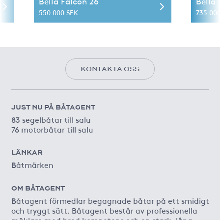
Bella Falcon 26
Bella
550 000 SEK
735 00
KONTAKTA OSS
JUST NU PÅ BÅTAGENT
83 segelbåtar till salu
76 motorbåtar till salu
LÄNKAR
Båtmärken
OM BÅTAGENT
Båtagent förmedlar begagnade båtar på ett smidigt
och tryggt sätt. Båtagent består av professionella
mäklare med bred kompetens och en stark, lång