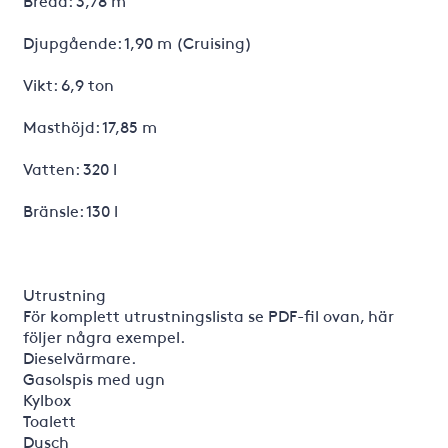
Bredd: 3,78 m
Djupgående: 1,90 m (Cruising)
Vikt: 6,9 ton
Masthöjd: 17,85 m
Vatten: 320 l
Bränsle: 130 l
Utrustning
För komplett utrustningslista se PDF-fil ovan, här
följer några exempel.
Dieselvärmare.
Gasolspis med ugn
Kylbox
Toalett
Dusch