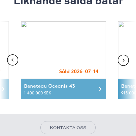
Liknande sålda båtar
7
Såld 2026-07-14
Beneteau Oceanis 43
Benet
1 400 000 SEK
915 00
KONTAKTA OSS