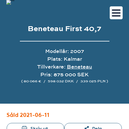
Beneteau First 40,7
Modellår: 2007
Plats: Kalmar
Tillverkare:
Beneteau
Pris: 875 000 SEK
( 80 066 €
/
598 032 DKK
/
339 025 PLN )
Bildgalleri
Såld 2021-06-11
Skriv ut
Dela