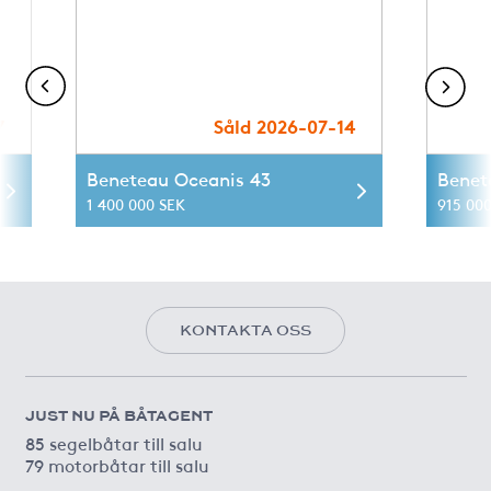
7
Såld 2026-07-14
Beneteau Oceanis 43
Benet
1 400 000 SEK
915 00
KONTAKTA OSS
JUST NU PÅ BÅTAGENT
85 segelbåtar till salu
79 motorbåtar till salu