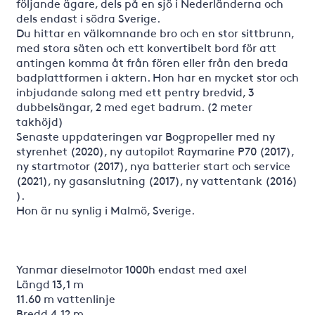
följande ägare, dels på en sjö i Nederländerna och
dels endast i södra Sverige.
Du hittar en välkomnande bro och en stor sittbrunn,
med stora säten och ett konvertibelt bord för att
antingen komma åt från fören eller från den breda
badplattformen i aktern. Hon har en mycket stor och
inbjudande salong med ett pentry bredvid, 3
dubbelsängar, 2 med eget badrum. (2 meter
takhöjd)
Senaste uppdateringen var Bogpropeller med ny
styrenhet (2020), ny autopilot Raymarine P70 (2017),
ny startmotor (2017), nya batterier start och service
(2021), ny gasanslutning (2017), ny vattentank (2016)
).
Hon är nu synlig i Malmö, Sverige.
Yanmar dieselmotor 1000h endast med axel
Längd 13,1 m
11.60 m vattenlinje
Bredd 4,12 m