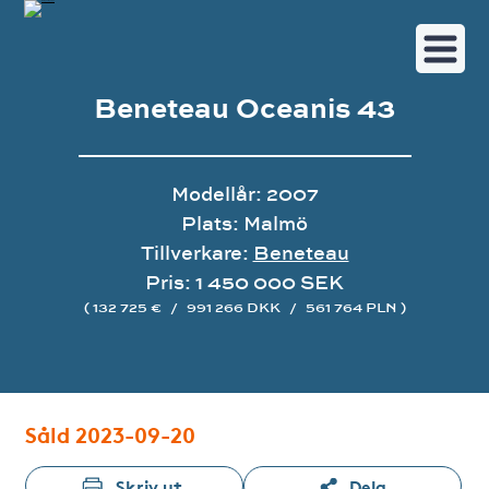
Beneteau Oceanis 43
Modellår: 2007
Plats: Malmö
Tillverkare:
Beneteau
Pris: 1 450 000 SEK
( 132 725 €
/
991 266 DKK
/
561 764 PLN )
Bildgalleri
Såld 2023-09-20
Skriv ut
Dela