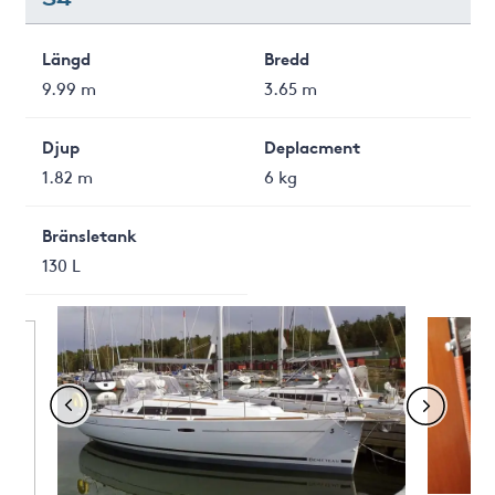
Längd
Bredd
9.99 m
3.65 m
Djup
Deplacment
1.82 m
6 kg
Bränsletank
130 L