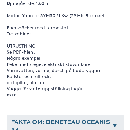
Djupgående: 1.82 m
Motor: Yanmar 3YM30 21 Kw (29 Hk. Rak axel.
Eberspächer med termostat.
Tre kabiner.
UTRUSTNING
Se PDF-filen.
Några exempel:
Peke med stege, elektriskt stävankare
Varmvatten, värme, dusch på badbryggan
Rullstor och rullfock,
autopilot, plotter
Vagga för vinteruppställning ingår
m m
FAKTA OM: BENETEAU OCEANIS
34