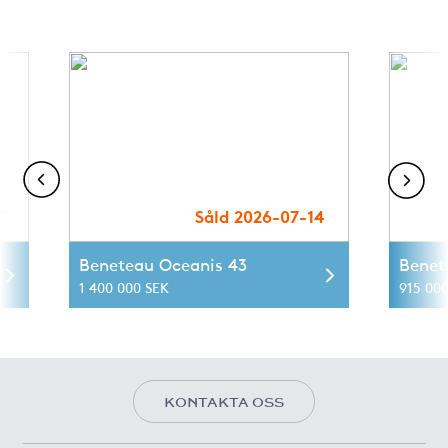
7
Såld 2026-07-14
Beneteau Oceanis 43
Benet
1 400 000 SEK
915 00
KONTAKTA OSS