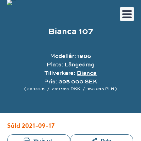
Bianca 107
Modellår: 1986
Plats: Långedrag
Tillverkare:
Bianca
Pris: 395 000 SEK
( 36 144 €
/
269 969 DKK
/
153 045 PLN )
Bildgalleri
Såld 2021-09-17
Skriv ut
Dela