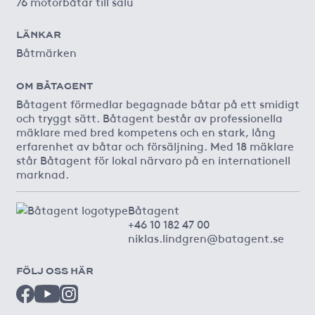
76 motorbåtar till salu
LÄNKAR
Båtmärken
OM BÅTAGENT
Båtagent förmedlar begagnade båtar på ett smidigt
och tryggt sätt. Båtagent består av professionella
mäklare med bred kompetens och en stark, lång
erfarenhet av båtar och försäljning. Med 18 mäklare
står Båtagent för lokal närvaro på en internationell
marknad.
Båtagent
+46 10 182 47 00
niklas.lindgren@batagent.se
FÖLJ OSS HÄR