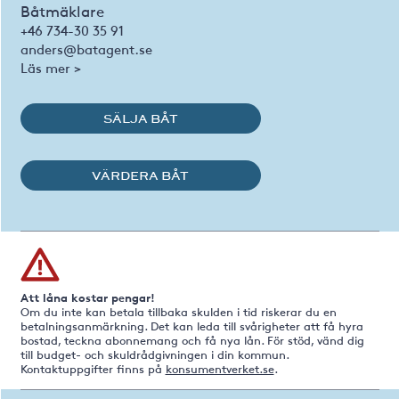
Båtmäklare
+46 734-30 35 91
anders@batagent.se
Läs mer >
SÄLJA BÅT
VÄRDERA BÅT
Att låna kostar pengar!
Om du inte kan betala tillbaka skulden i tid riskerar du en
betalningsanmärkning. Det kan leda till svårigheter att få hyra
bostad, teckna abonnemang och få nya lån. För stöd, vänd dig
till budget- och skuldrådgivningen i din kommun.
Kontaktuppgifter finns på
konsumentverket.se
.