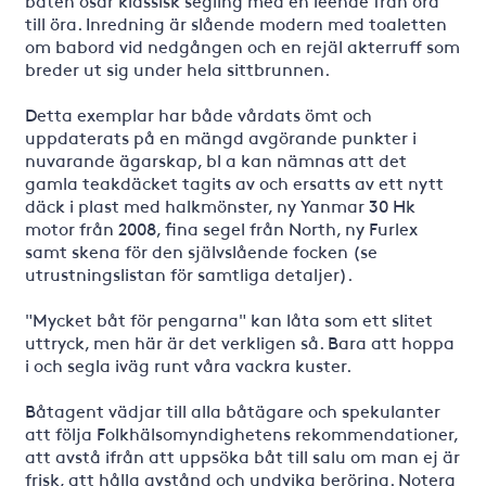
båten osar klassisk segling med en leende från öra
till öra. Inredning är slående modern med toaletten
om babord vid nedgången och en rejäl akterruff som
breder ut sig under hela sittbrunnen.
Detta exemplar har både vårdats ömt och
uppdaterats på en mängd avgörande punkter i
nuvarande ägarskap, bl a kan nämnas att det
gamla teakdäcket tagits av och ersatts av ett nytt
däck i plast med halkmönster, ny Yanmar 30 Hk
motor från 2008, fina segel från North, ny Furlex
samt skena för den självslående focken (se
utrustningslistan för samtliga detaljer).
"Mycket båt för pengarna" kan låta som ett slitet
uttryck, men här är det verkligen så. Bara att hoppa
i och segla iväg runt våra vackra kuster.
Båtagent vädjar till alla båtägare och spekulanter
att följa Folkhälsomyndighetens rekommendationer,
att avstå ifrån att uppsöka båt till salu om man ej är
frisk, att hålla avstånd och undvika beröring. Notera