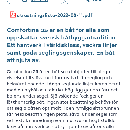
utrustningslista-2022-08-11.pdf
Comfortina 35 är en båt för alla som
uppskattar svensk båtbyggartradition.
Ett hantverk i världsklass, vackra linjer
samt goda seglingsgenskaper. En båt
att njuta av.
Comfortina 35 är en båt som inbjuder till långa
vistelser till sjöss med fantastiskt fin segling och
bekvämt boende. Långa seglande linjer kombinerat
med en blyköl och relativt hög rigg ger bra fart och
balans under segel. Självslående fock ger en
lätthanterlig båt. Ingen stor besättning behövs för
att segla båten optimalt. I den rymliga sittbrunnen
får hela besättningen plats, såväl under segel som
vid fest. En inredning som motsvarar högt ställda
krav på hantverk och utnyttjande av båtens alla