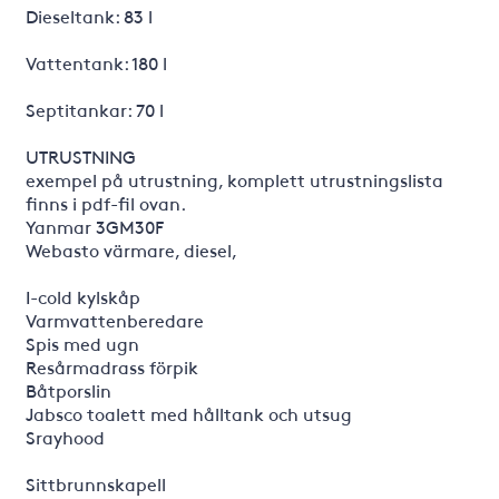
Dieseltank: 83 l
Vattentank: 180 l
Septitankar: 70 l
UTRUSTNING
exempel på utrustning, komplett utrustningslista
finns i pdf-fil ovan.
Yanmar 3GM30F
Webasto värmare, diesel,
I-cold kylskåp
Varmvattenberedare
Spis med ugn
Resårmadrass förpik
Båtporslin
Jabsco toalett med hålltank och utsug
Srayhood
Sittbrunnskapell