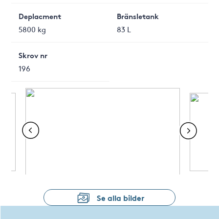
Deplacment
Bränsletank
5800 kg
83 L
Skrov nr
196
Se alla bilder