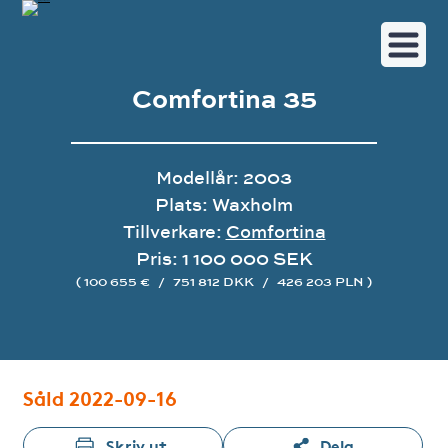
Comfortina 35
Modellår: 2003
Plats: Waxholm
Tillverkare:
Comfortina
Pris: 1 100 000 SEK
( 100 655 €
/
751 812 DKK
/
426 203 PLN )
Bildgalleri
Såld 2022-09-16
Skriv ut
Dela