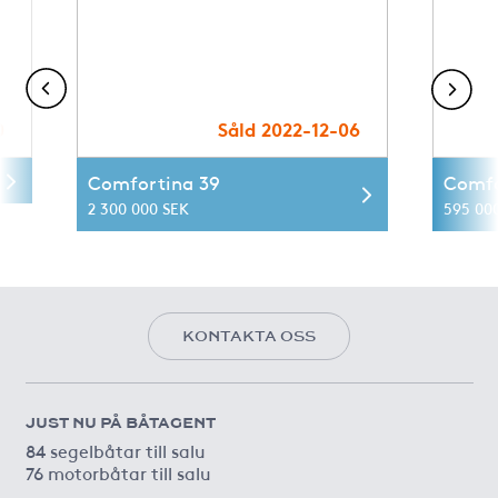
0
Såld 2022-12-06
Comfortina 39
Comfo
2 300 000 SEK
595 00
KONTAKTA OSS
JUST NU PÅ BÅTAGENT
84 segelbåtar till salu
76 motorbåtar till salu