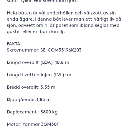
samt hyllor. Här sover man gott.
Hela båten är väl underhållen och välskött av sin
enda ägare. I denna båt lever man ett härligt liv på
sjön, oavsett om ni är paret som ibland seglar med
gäster eller en barnfamilj.
FAKTA
Skrovnummer: SE-COM35196K203
Längd överallt (LÖA): 10,8 m
Längd i vattenlinjen (LVL): m
Bredd överallt: 3,35 m
Djupgående: 1,85 m
Deplacement : 5800 kg
Motor: Yanmar 3GM30F