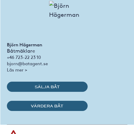
Björn Hägerman
Båtmäklare
+46 723-22 23 10
bjorn@batagent.se
Läs mer >
SÄLJA BÅT
VÄRDERA BÅT