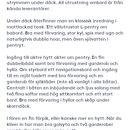
utrymmen under däck. All utrustning ombord är från
kända leverantörer.
Under däck återfinner man en klassisk inredning i
mattlackad teak. Ett välutrustat L-pentry om
babord. Bra med förvaring, stor kyl, spis med ugn och
naturligtvis dubbla hoar, men även sjövatten i
pentryt.
Ingång till aktre hytt akter om pentry. En fin
dubbelbädd samt bra förvaring med garderob och
hylla. Om styrbord ett navigationsbord och ingång
till en rejäl toalett med bra förvaring och en
garderob för sjökläder (inte så vanligt i alla båtar).
Centralt i båten en inbjudande och ljus salong med
två fina soffor med hög sittkomfort och ett stort
bord. Bra med förvaring i hyllor och skåp under
skarndäck.
I fören en fin förpik, eller kanske mer en hytt. När du
kliver in har man bra golvyta och två garderober