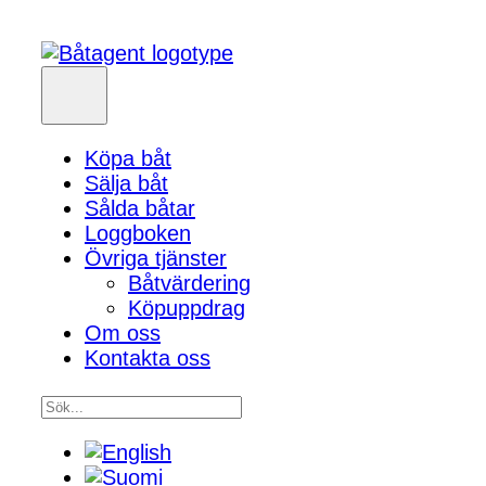
Köpa båt
Sälja båt
Sålda båtar
Loggboken
Övriga tjänster
Båtvärdering
Köpuppdrag
Om oss
Kontakta oss