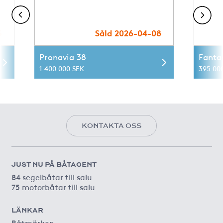
5
Såld 2026-04-08
Pronavia 38
Fanta
1 400 000 SEK
395 00
KONTAKTA OSS
JUST NU PÅ BÅTAGENT
84 segelbåtar till salu
75 motorbåtar till salu
LÄNKAR
Båtmärken