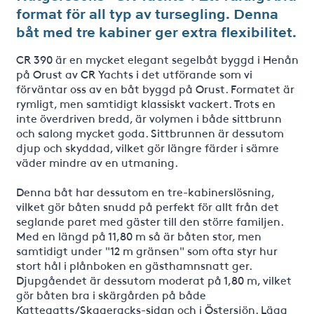
format för all typ av tursegling. Denna
båt med tre kabiner ger extra flexibilitet.
CR 390 är en mycket elegant segelbåt byggd i Henån
på Orust av CR Yachts i det utförande som vi
förväntar oss av en båt byggd på Orust. Formatet är
rymligt, men samtidigt klassiskt vackert. Trots en
inte överdriven bredd, är volymen i både sittbrunn
och salong mycket goda. Sittbrunnen är dessutom
djup och skyddad, vilket gör längre färder i sämre
väder mindre av en utmaning.
Denna båt har dessutom en tre-kabinerslösning,
vilket gör båten snudd på perfekt för allt från det
seglande paret med gäster till den större familjen.
Med en längd på 11,80 m så är båten stor, men
samtidigt under "12 m gränsen" som ofta styr hur
stort hål i plånboken en gästhamnsnatt ger.
Djupgåendet är dessutom moderat på 1,80 m, vilket
gör båten bra i skärgården på både
Kattegatts/Skageracks-sidan och i Östersjön. Lägg