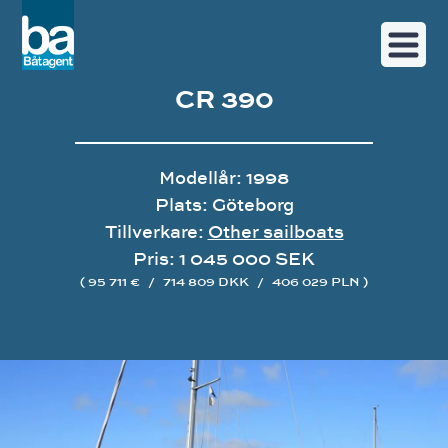
CR 390
Modellår: 1998
Plats: Göteborg
Tillverkare:
Other sailboats
Pris: 1 045 000 SEK
( 95 711 €
/
714 809 DKK
/
406 029 PLN )