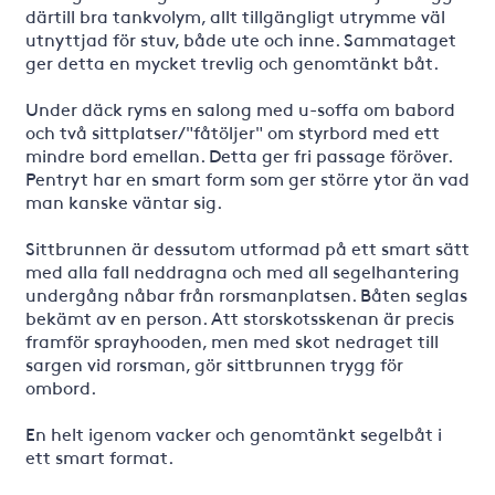
därtill bra tankvolym, allt tillgängligt utrymme väl
utnyttjad för stuv, både ute och inne. Sammataget
ger detta en mycket trevlig och genomtänkt båt.
Under däck ryms en salong med u-soffa om babord
och två sittplatser/"fåtöljer" om styrbord med ett
mindre bord emellan. Detta ger fri passage föröver.
Pentryt har en smart form som ger större ytor än vad
man kanske väntar sig.
Sittbrunnen är dessutom utformad på ett smart sätt
med alla fall neddragna och med all segelhantering
undergång nåbar från rorsmanplatsen. Båten seglas
bekämt av en person. Att storskotsskenan är precis
framför sprayhooden, men med skot nedraget till
sargen vid rorsman, gör sittbrunnen trygg för
ombord.
En helt igenom vacker och genomtänkt segelbåt i
ett smart format.