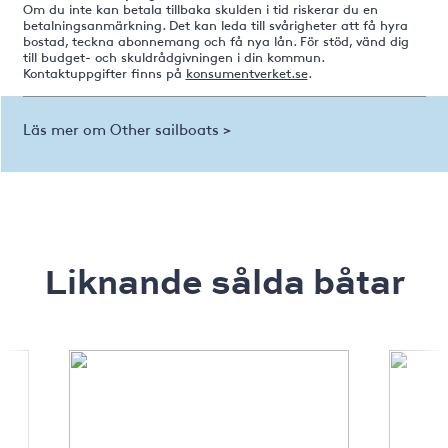
Om du inte kan betala tillbaka skulden i tid riskerar du en
betalningsanmärkning. Det kan leda till svårigheter att få hyra
bostad, teckna abonnemang och få nya lån. För stöd, vänd dig
till budget- och skuldrådgivningen i din kommun.
Kontaktuppgifter finns på
konsumentverket.se
.
Läs mer om Other sailboats >
Liknande sålda båtar