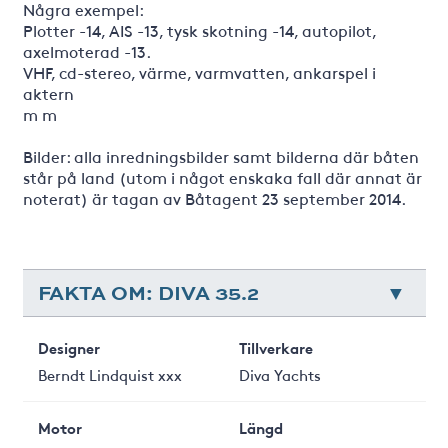
Några exempel:
Plotter -14, AIS -13, tysk skotning -14, autopilot,
axelmoterad -13.
VHF, cd-stereo, värme, varmvatten, ankarspel i
aktern
m m
Bilder: alla inredningsbilder samt bilderna där båten
står på land (utom i något enskaka fall där annat är
noterat) är tagan av Båtagent 23 september 2014.
FAKTA OM: DIVA 35.2
Designer
Tillverkare
Berndt Lindquist xxx
Diva Yachts
Motor
Längd