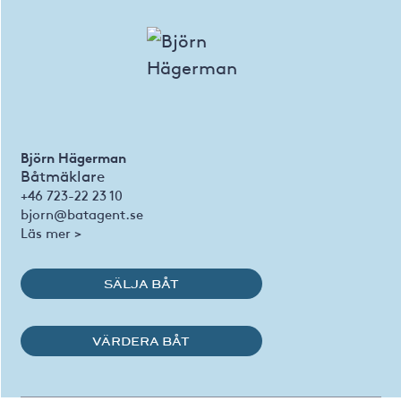
Björn Hägerman
Båtmäklare
+46 723-22 23 10
bjorn@batagent.se
Läs mer >
SÄLJA BÅT
VÄRDERA BÅT