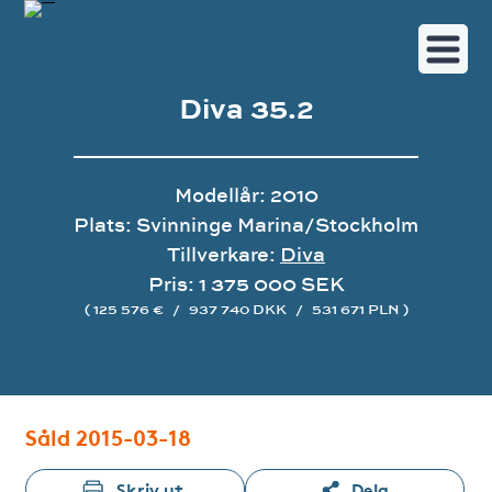
Diva 35.2
Modellår: 2010
Plats: Svinninge Marina/Stockholm
Tillverkare:
Diva
Pris: 1 375 000 SEK
( 125 576 €
/
937 740 DKK
/
531 671 PLN )
Bildgalleri
Såld 2015-03-18
Skriv ut
Dela