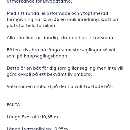
utmärkande för Divabåtarna.
Med sitt runda, elipsformade och ytoptimerad
formgivning har Diva 35 en unik inredning. Gott om
plats för hela familjen.
Alla trimlinor är finurligt dragna bak till rorsman.
Båten trivs bra på långa semesterseglingar så väl
som på kappseglingsbanan.
Detta är en båt för dig som gillar segling men inte vill
göra avkall på ett bekvämt liv ombord.
Välkommen ombord på denna välutrustade båt.
FAKTA
Längd över allt: 10,65 m
Längd i vattenlinjen: 9,95m