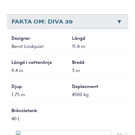
FAKTA OM: DIVA 39
Designer
Längd
Bernt Lindquist
11.8 m
Längd i vattenlinje
Bredd
9.4 m
3 m
Djup
Deplacment
1.75 m
4500 kg
Bränsletank
40 L