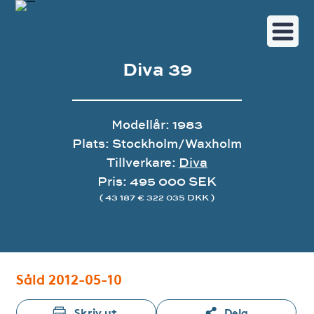
Diva 39
Modellår: 1983
Plats: Stockholm/Waxholm
Tillverkare:
Diva
Pris: 495 000 SEK
( 43 187 € 322 035 DKK )
Bildgalleri
Såld 2012-05-10
Skriv ut
Dela