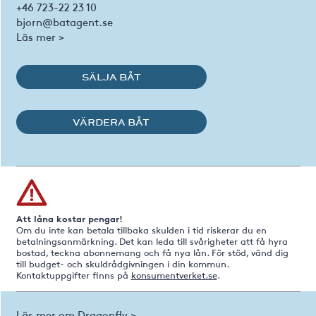
+46 723-22 23 10
bjorn@batagent.se
Läs mer >
SÄLJA BÅT
VÄRDERA BÅT
Att låna kostar pengar!
Om du inte kan betala tillbaka skulden i tid riskerar du en
betalningsanmärkning. Det kan leda till svårigheter att få hyra
bostad, teckna abonnemang och få nya lån. För stöd, vänd dig
till budget- och skuldrådgivningen i din kommun.
Kontaktuppgifter finns på
konsumentverket.se
.
Läs mer om Dragonfly >