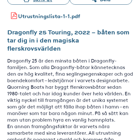
Utrustningslista-1-1.pdf
Dragonfly 25 Touring, 2022 – båten som
tar dig in i den magiska
flerskrovsvärlden
Dragonfly 25 är den minsta båten i Dragonfly-
familjen. Som alla Dragonfly-båtar kännetecknas
den av hög kvalitet, fina seglingsegenskaper och god
boendekomfort – ledstjärnor i varvets designarbete.
Quorning Boats har byggt flerskrovsbåtar sedan
1980-talet och har idag kunder över hela världen. En
viktig nyckel till framgången är det unika systemet
som gör det möjligt att fälla ihop båten i hamn – en
manöver som tar bara någon minut. På så sätt kan
man utan problem hyra en vanlig hamnplats.
En annan framgångsfaktor är varvets nära
samarbete med sina leverantörer. All utrustning
ombord är noggrant utvald och kommer från