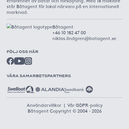
erfarenhet av båtar och försäljning. Med 18 mäklare
står Båtagent för lokal närvaro på en internationell
marknad.
Båtagent
+46 10 182 47 00
niklas.lindgren@batagent.se
FÖLJ OSS HÄR
VÅRA SAMARBETSPARTNERS
Användarvillkor
|
Vår GDPR-policy
Båtagent Copyright © 2004 - 2026