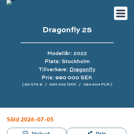
Dragonfly 25
Modellår: 2022
Plats: Stockholm
Tillverkare:
Dragonfly
Pris: 990 000 SEK
( 89 579 €
/
669 932 DKK
/
384 604 PLN )
Bildgalleri
Såld 2026-07-05
Skriv ut
Dela