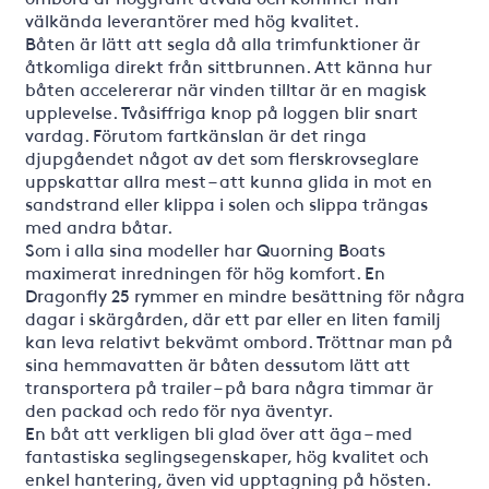
välkända leverantörer med hög kvalitet.
Båten är lätt att segla då alla trimfunktioner är
åtkomliga direkt från sittbrunnen. Att känna hur
båten accelererar när vinden tilltar är en magisk
upplevelse. Tvåsiffriga knop på loggen blir snart
vardag. Förutom fartkänslan är det ringa
djupgåendet något av det som flerskrovseglare
uppskattar allra mest – att kunna glida in mot en
sandstrand eller klippa i solen och slippa trängas
med andra båtar.
Som i alla sina modeller har Quorning Boats
maximerat inredningen för hög komfort. En
Dragonfly 25 rymmer en mindre besättning för några
dagar i skärgården, där ett par eller en liten familj
kan leva relativt bekvämt ombord. Tröttnar man på
sina hemmavatten är båten dessutom lätt att
transportera på trailer – på bara några timmar är
den packad och redo för nya äventyr.
En båt att verkligen bli glad över att äga – med
fantastiska seglingsegenskaper, hög kvalitet och
enkel hantering, även vid upptagning på hösten.