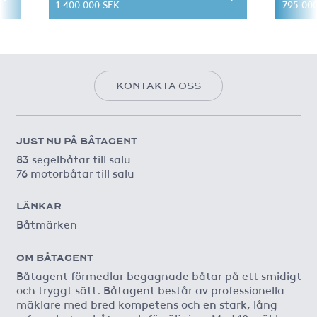
1 400 000 SEK
795 00
KONTAKTA OSS
JUST NU PÅ BÅTAGENT
83 segelbåtar till salu
76 motorbåtar till salu
LÄNKAR
Båtmärken
OM BÅTAGENT
Båtagent förmedlar begagnade båtar på ett smidigt
och tryggt sätt. Båtagent består av professionella
mäklare med bred kompetens och en stark, lång