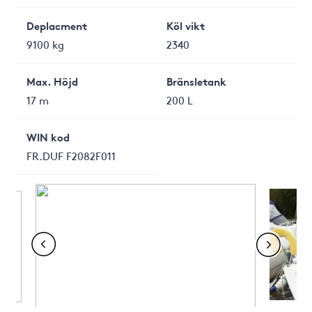
Deplacment
Köl vikt
9100 kg
2340
Max. Höjd
Bränsletank
17 m
200 L
WIN kod
FR.DUF F2082F011