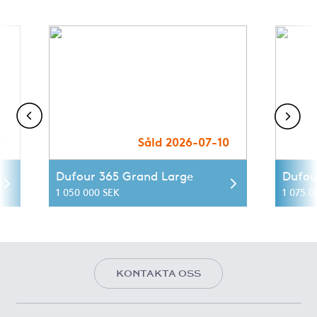
5
Såld 2026-07-10
Dufour 365 Grand Large
Dufou
1 050 000 SEK
1 075 0
KONTAKTA OSS