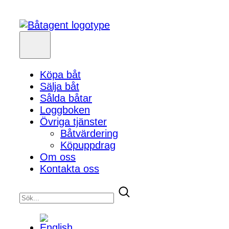
Köpa båt
Sälja båt
Sålda båtar
Loggboken
Övriga tjänster
Båtvärdering
Köpuppdrag
Om oss
Kontakta oss