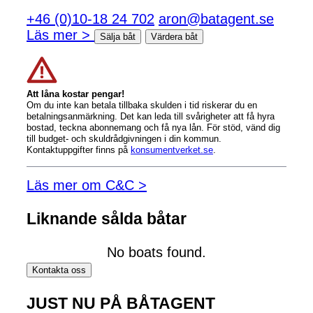
+46 (0)10-18 24 702
aron@batagent.se
Läs mer >
Sälja båt
Värdera båt
Att låna kostar pengar!
Om du inte kan betala tillbaka skulden i tid riskerar du en
betalningsanmärkning. Det kan leda till svårigheter att få hyra
bostad, teckna abonnemang och få nya lån. För stöd, vänd dig
till budget- och skuldrådgivningen i din kommun.
Kontaktuppgifter finns på
konsumentverket.se
.
Läs mer om C&C >
Liknande sålda båtar
No boats found.
Kontakta oss
JUST NU PÅ BÅTAGENT