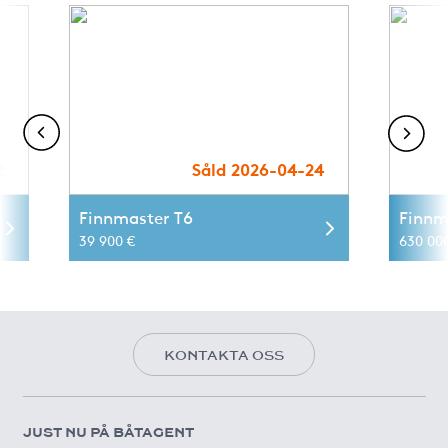
2
Såld 2026-04-24
Finnmaster T6
Finnm
39 900 €
630 00
KONTAKTA OSS
JUST NU PÅ BÅTAGENT