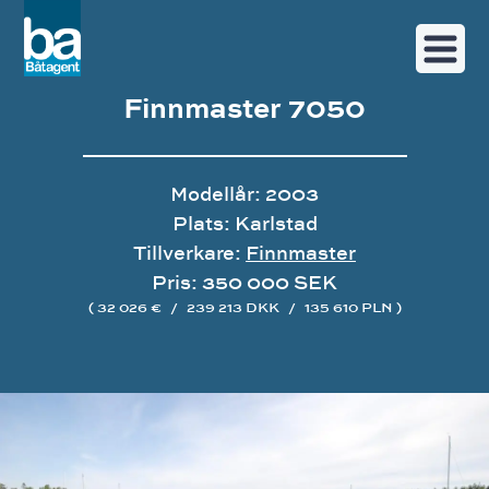
Finnmaster 7050
Modellår: 2003
Plats: Karlstad
Tillverkare:
Finnmaster
Pris: 350 000 SEK
( 32 026 €
/
239 213 DKK
/
135 610 PLN )