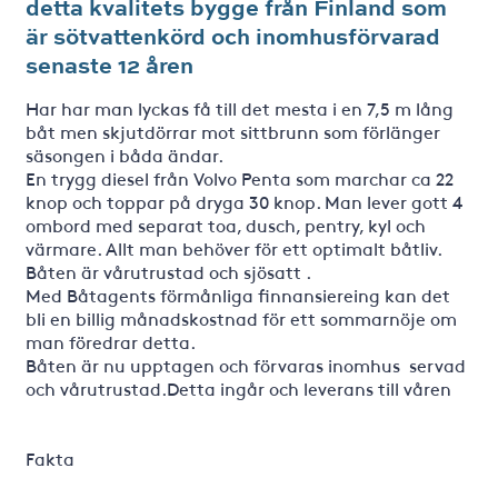
detta kvalitets bygge från Finland som
är sötvattenkörd och inomhusförvarad
senaste 12 åren
Har har man lyckas få till det mesta i en 7,5 m lång
båt men skjutdörrar mot sittbrunn som förlänger
säsongen i båda ändar.
En trygg diesel från Volvo Penta som marchar ca 22
knop och toppar på dryga 30 knop. Man lever gott 4
ombord med separat toa, dusch, pentry, kyl och
värmare. Allt man behöver för ett optimalt båtliv.
Båten är vårutrustad och sjösatt .
Med Båtagents förmånliga finnansiereing kan det
bli en billig månadskostnad för ett sommarnöje om
man föredrar detta.
Båten är nu upptagen och förvaras inomhus servad
och vårutrustad.Detta ingår och leverans till våren
Fakta