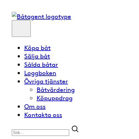
Köpa båt
Sälja båt
Sålda båtar
Loggboken
Övriga tjänster
Båtvärdering
Köpuppdrag
Om oss
Kontakta oss