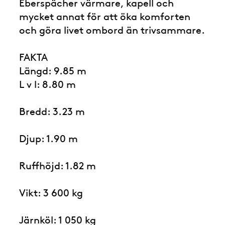
Eberspächer värmare, kapell och
mycket annat för att öka komforten
och göra livet ombord än trivsammare.
FAKTA
Längd: 9.85 m
L v l: 8.80 m
Bredd: 3.23 m
Djup: 1.90 m
Ruffhöjd: 1.82 m
Vikt: 3 600 kg
Järnköl: 1 050 kg