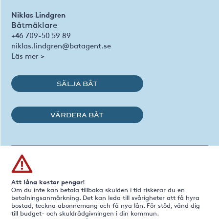
Niklas Lindgren
Båtmäklare
+46 709-50 59 89
niklas.lindgren@batagent.se
Läs mer >
SÄLJA BÅT
VÄRDERA BÅT
Att låna kostar pengar!
Om du inte kan betala tillbaka skulden i tid riskerar du en
betalningsanmärkning. Det kan leda till svårigheter att få hyra
bostad, teckna abonnemang och få nya lån. För stöd, vänd dig
till budget- och skuldrådgivningen i din kommun.