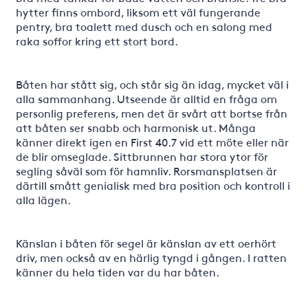
hytter finns ombord, liksom ett väl fungerande
pentry, bra toalett med dusch och en salong med
raka soffor kring ett stort bord.
Båten har stått sig, och står sig än idag, mycket väl i
alla sammanhang. Utseende är alltid en fråga om
personlig preferens, men det är svårt att bortse från
att båten ser snabb och harmonisk ut. Många
känner direkt igen en First 40.7 vid ett möte eller när
de blir omseglade. Sittbrunnen har stora ytor för
segling såväl som för hamnliv. Rorsmansplatsen är
därtill smått genialisk med bra position och kontroll i
alla lägen.
Känslan i båten för segel är känslan av ett oerhört
driv, men också av en härlig tyngd i gången. I ratten
känner du hela tiden var du har båten.