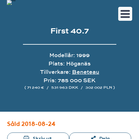
First 40.7
Modellår: 1999
Plats: Höganäs
Tillverkare:
Beneteau
Pris: 785 000 SEK
( 71 240 €
/
531 963 DKK
/
302 002 PLN )
Bildgalleri
Såld 2018-08-24
Skriv ut
Dela