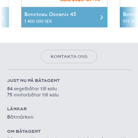
Beneteau Oceanis 43
Benet
1 400 000 SEK
915 00
KONTAKTA OSS
JUST NU PÅ BÅTAGENT
84 segelbåtar till salu
75 motorbåtar till salu
LÄNKAR
Båtmärken
OM BÅTAGENT