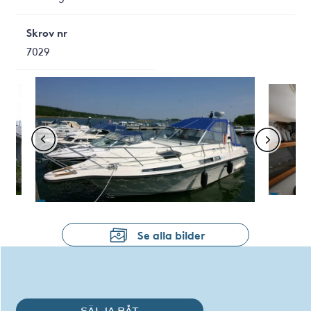
Skrov nr
7029
Se alla bilder
SÄLJA BÅT