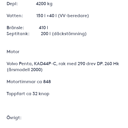
Depl: 4200 kg
Vatten: 150 l +40 l (VV-beredare)
Bränsle: 410 l
Septitank: 200 l (däckstömning)
Motor
Volvo Penta, KAD44P-C, rak med 290 drev DP. 260 Hk
(årsmodell 2000)
Motortimmar ca 848
Toppfart ca 32 knop
Övrigt: