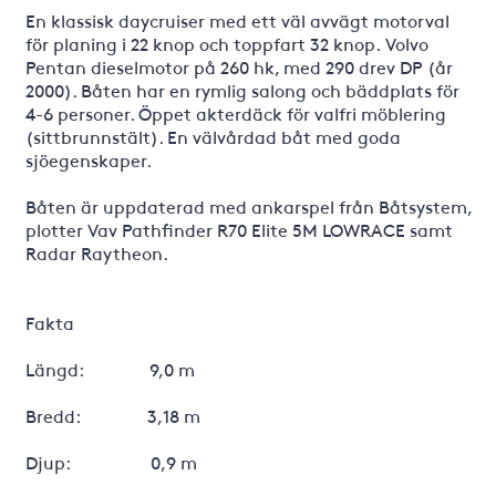
En klassisk daycruiser med ett väl avvägt motorval
för planing i 22 knop och toppfart 32 knop. Volvo
Pentan dieselmotor på 260 hk, med 290 drev DP (år
2000). Båten har en rymlig salong och bäddplats för
4-6 personer. Öppet akterdäck för valfri möblering
(sittbrunnstält). En välvårdad båt med goda
sjöegenskaper.
Båten är uppdaterad med ankarspel från Båtsystem,
plotter Vav Pathfinder R70 Elite 5M LOWRACE samt
Radar Raytheon.
Fakta
Längd: 9,0 m
Bredd: 3,18 m
Djup: 0,9 m