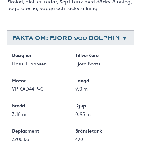
Ekolod, plotter, radar, Septitank med däckstömning,
bogpropeller, vagga och täckställning
FAKTA OM: FJORD 900 DOLPHIN
Designer
Tillverkare
Hans J Johnsen
Fjord Boats
Motor
Längd
VP KAD44 P-C
9.0 m
Bredd
Djup
3.18 m
0.95 m
Deplacment
Bränsletank
3200 kg
420 L