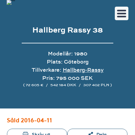
Hallberg Rassy 38
Modellår: 1980
Plats: Göteborg
Tillverkare:
Hallberg-Rassy
Pris: 795 000 SEK
( 72 605 €
/
542 184 DKK
/
307 402 PLN )
Bildgalleri
Såld 2016-04-11
Skriv ut
Dela