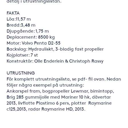
detalj i utrustningslistan.
FAKTA
Löa:11,57 m
Bredd:3,48 m
Djupgående: 1,75 m
Deplacement: 8500 kg
Motor: Volvo Penta D2-55
Backslag: Hydrauliskt, 3-bladig fast propeller
Kojplatser: 7 st
Konstruktör: Olle Enderlein & Christoph Rassy
UTRUSTNING
För komplett utrustningslista, se pdf- fil ovan. Nedan
följer några exempel på utrustning:
Ankarspel fram, bogpropeller Lewmar, bimintopp,
Brig 285 gummijolle med Mariner 10 hk, dävertar
2013, livflotte Plastimo 6 pers, plotter Raymarine
c125,2013, radar Raymarine HD, 2013.