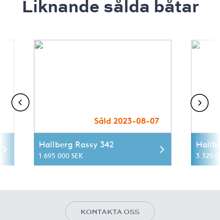
Liknande sålda båtar
9
Såld 2023-08-07
Hallberg Rassy 342
Hallb
1 695 000 SEK
3 320 0
KONTAKTA OSS