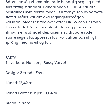
Båten, ansåg vi, kombinerade behaglig segling med
förträfflig standard. Bakgrunden till HR-40 är att
beställdes som första modell till förnyelsen av varvets
flotta. Målet var att öka seglingsförmågan –
varsamt. Modellen tog över efter HR-39 och Germán
Frers ritade båten med slankt förskepp och dito
skrov, mer utdraget deplacement, djupare roder,
större segelyta, upprest stäv, kort akter och stiligt
språng med havshög för.
FAKTA
Tillverkare: Hallberg-Rassy Varvet
Design: Germán Frers
Längd: 12,40 m
Längd i vattenlinjen: 11,04 m
Bredd: 3,82 m