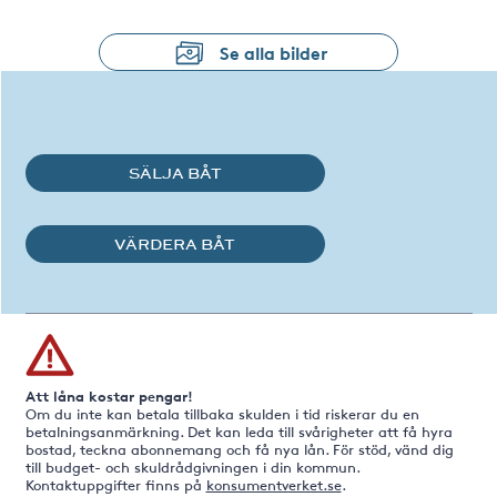
Se alla bilder
SÄLJA BÅT
VÄRDERA BÅT
Att låna kostar pengar!
Om du inte kan betala tillbaka skulden i tid riskerar du en
betalningsanmärkning. Det kan leda till svårigheter att få hyra
bostad, teckna abonnemang och få nya lån. För stöd, vänd dig
till budget- och skuldrådgivningen i din kommun.
Kontaktuppgifter finns på
konsumentverket.se
.