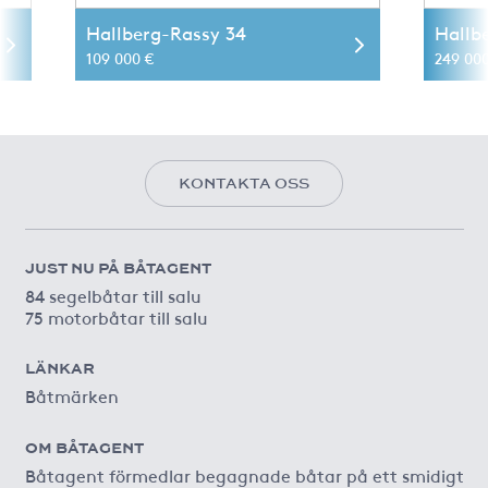
Hallberg-Rassy 34
Hallb
109 000 €
249 000
KONTAKTA OSS
JUST NU PÅ BÅTAGENT
84 segelbåtar till salu
75 motorbåtar till salu
LÄNKAR
Båtmärken
OM BÅTAGENT
Båtagent förmedlar begagnade båtar på ett smidigt