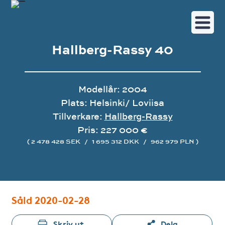
Hallberg-Rassy 40
Modellår: 2004
Plats: Helsinki/ Loviisa
Tillverkare:
Hallberg-Rassy
Pris: 227 000 €
( 2 478 428 SEK
/
1 695 312 DKK
/
962 979 PLN )
Bildgalleri
Såld 2020-02-28
Skriv ut
Dela