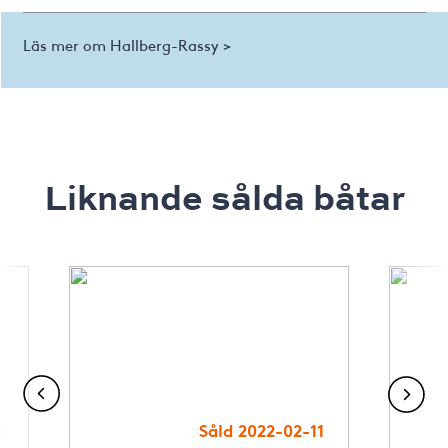
Läs mer om Hallberg-Rassy >
Liknande sålda båtar
2
Såld 2022-02-11