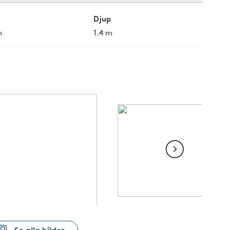
Djup
m
1.4 m
Se alla bilder