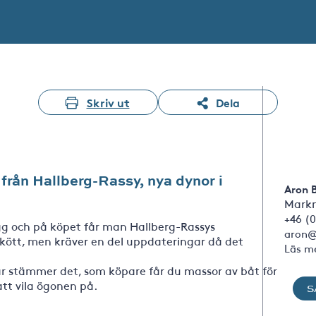
Skriv ut
Dela
 från Hallberg-Rassy, nya dynor i
Aron 
Markn
+46 (0
rygg och på köpet får man Hallberg-Rassys
aron@
kött, men kräver en del uppdateringar då det
Läs m
är stämmer det, som köpare får du massor av båt för
tt vila ögonen på.
S