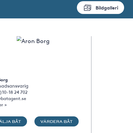
Bildgalleri
Borg
adsansvarig
)10-18 24 702
batagent.se
er >
ÄLJA BÅT
VÄRDERA BÅT