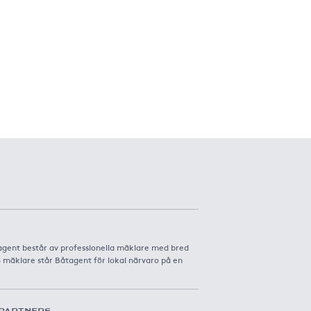
agent består av professionella mäklare med bred
8 mäklare står Båtagent för lokal närvaro på en
PARTNERS