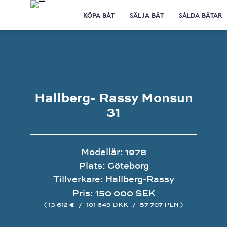
KÖPA BÅT
SÄLJA BÅT
SÅLDA BÅTAR
Hallberg- Rassy Monsun
31
Modellår: 1978
Plats: Göteborg
Tillverkare:
Hallberg-Rassy
Pris: 150 000 SEK
( 13 612 €
/
101 649 DKK
/
57 707 PLN )