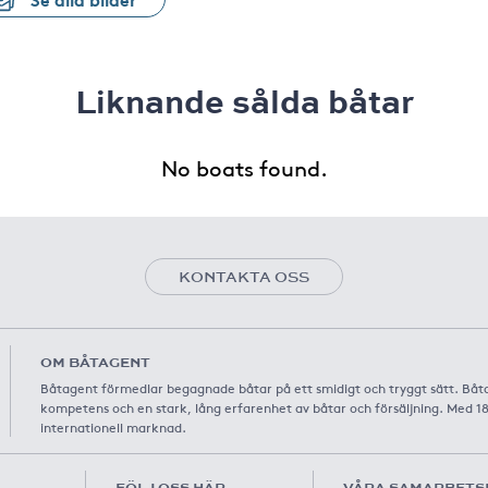
Liknande sålda båtar
No boats found.
KONTAKTA OSS
OM BÅTAGENT
Båtagent förmedlar begagnade båtar på ett smidigt och tryggt sätt. Båt
kompetens och en stark, lång erfarenhet av båtar och försäljning. Med 1
internationell marknad.
FÖLJ OSS HÄR
VÅRA SAMARBETS