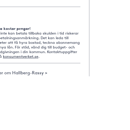
na kostar pengar!
nte kan betala tillbaka skulden i tid riskerar
etalningsanmärkning. Det kan leda till
heter att få hyra bostad, teckna abonnemang
nya lån. För stöd, vänd dig till budget- och
ådgivningen i din kommun. Kontaktuppgifter
på
konsumentverket.se
.
er om Hallberg-Rassy >