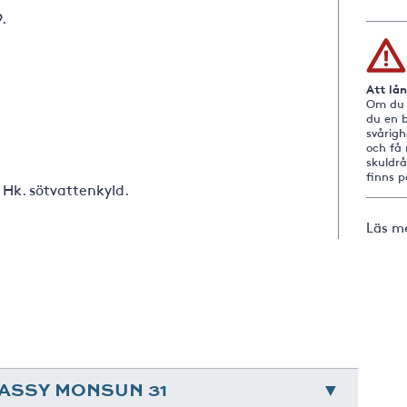
9.
Att lå
Om du i
du en b
svårig
och få 
skuldr
finns 
 Hk. sötvattenkyld.
Läs m
RASSY MONSUN 31