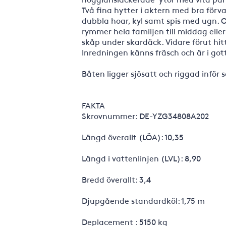
Två fina hytter i aktern med bra förv
dubbla hoar, kyl samt spis med ugn. 
rymmer hela familjen till middag eller
skåp under skardäck. Vidare förut hit
Inredningen känns fräsch och är i gott
Båten ligger sjösatt och riggad inför
FAKTA
Skrovnummer: DE-YZG34808A202
Längd överallt (LÖA): 10,35
Längd i vattenlinjen (LVL): 8,90
Bredd överallt: 3,4
Djupgående standardköl: 1,75 m
Deplacement : 5150 kg