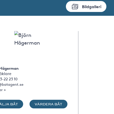
Bildgalleri
 Hägerman
klare
3-22 23 10
@batagent.se
er >
ÄLJA BÅT
VÄRDERA BÅT