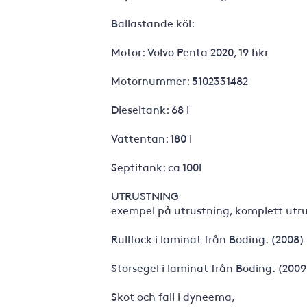
Ballastande köl:
Motor: Volvo Penta 2020, 19 hkr
Motornummer: 5102331482
Dieseltank: 68 l
Vattentan: 180 l
Septitank: ca 100l
UTRUSTNING
exempel på utrustning, komplett utrust
Rullfock i laminat från Boding. (2008)
Storsegel i laminat från Boding. (2009
Skot och fall i dyneema,