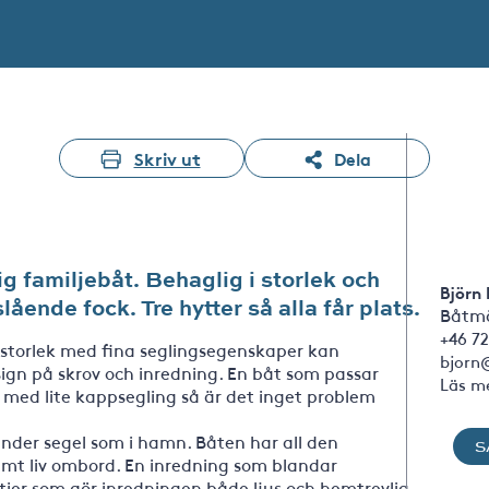
Skriv ut
Dela
g familjebåt. Behaglig i storlek och
Björn
lående fock. Tre hytter så alla får plats.
Båtmä
+46 72
m storlek med fina seglingsegenskaper kan
bjorn
n på skrov och inredning. En båt som passar
Läs m
 med lite kappsegling så är det inget problem
under segel som i hamn. Båten har all den
S
mt liv ombord. En inredning som blandar
ier som gör inredningen både ljus och hemtrevlig.