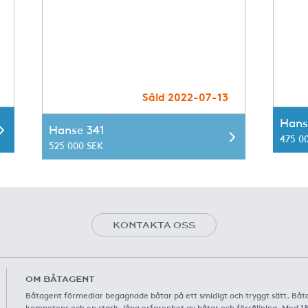
Såld 2022-07-13
Hans
Hanse 341
475 0
525 000 SEK
KONTAKTA OSS
OM BÅTAGENT
Båtagent förmedlar begagnade båtar på ett smidigt och tryggt sätt. Båt
kompetens och en stark, lång erfarenhet av båtar och försäljning. Med 1