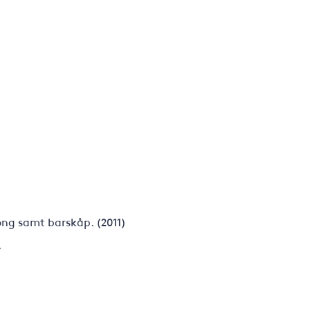
)
ng samt barskåp. (2011)
7