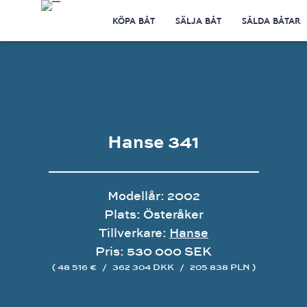
KÖPA BÅT
SÄLJA BÅT
SÅLDA BÅTAR
Hanse 341
Modellår: 2002
Plats: Österåker
Tillverkare:
Hanse
Pris: 530 000 SEK
( 48 516 €
/
362 304 DKK
/
205 838 PLN )