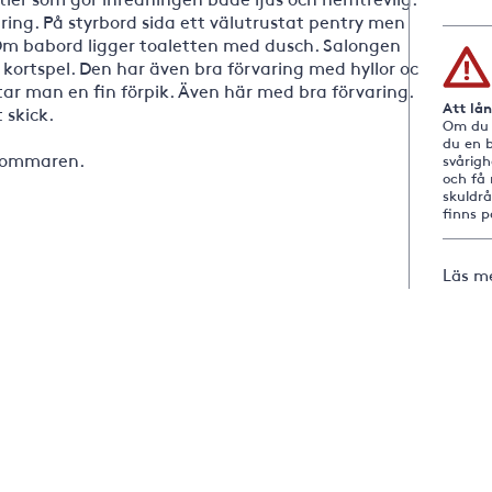
aring. På styrbord sida ett välutrustat pentry men
Om babord ligger toaletten med dusch. Salongen
 kortspel. Den har även bra förvaring med hyllor och
tar man en fin förpik. Även här med bra förvaring.
Att lå
 skick.
Om du i
du en b
 sommaren.
svårig
och få 
skuldr
finns 
Läs m