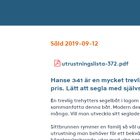
Såld 2019-09-12
utrustningslista-372.pdf
Hanse 341 är en mycket trevli
pris. Lätt att segla med självs
En trevlig trehytters segelbåt i lago
sammanfatta denna båt. Modern desig
många. Vill man utveckla sitt seglade
Sittbrunnen rymmer en familj så väl 
utrustning man behöver för ett bekvä
högglanslackerade ytor med vita part