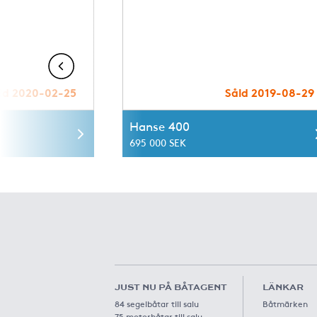
ld 2020-02-25
Såld 2019-08-29
Hanse 400
695 000 SEK
JUST NU PÅ BÅTAGENT
LÄNKAR
84 segelbåtar till salu
Båtmärken
75 motorbåtar till salu