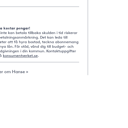
na kostar pengar!
nte kan betala tillbaka skulden i tid riskerar
etalningsanmärkning. Det kan leda till
heter att få hyra bostad, teckna abonnemang
nya lån. För stöd, vänd dig till budget- och
ådgivningen i din kommun. Kontaktuppgifter
på
konsumentverket.se
.
er om Hanse >