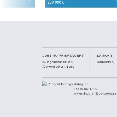
259 000 €
JUST NU PÅ BÅTAGENT
LÄNKAR
83 segelbåtar till salu
Båtmärken
76 motorbåtar till salu
Båtagent
+46 10 182 47 00
niklas.lindgren@batagent.se