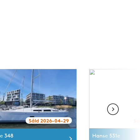
Såld 2026-04-29
Så
e 348
Hanse 531e