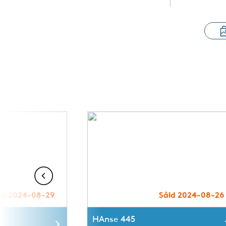
ld 2024-08-29
Såld 2024-08-26
HAnse 445