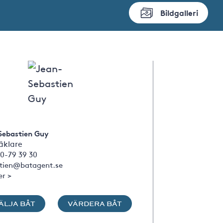
Bildgalleri
Sebastien Guy
klare
0-79 39 30
stien@batagent.se
er >
ÄLJA BÅT
VÄRDERA BÅT