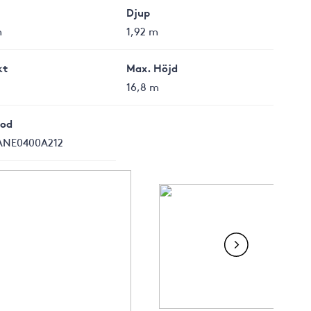
Djup
m
1,92 m
kt
Max. Höjd
16,8 m
od
ANE0400A212