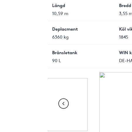
Längd
Bredd
10,59 m
3,55 
Deplacment
Köl vi
6360 kg
1845
Bränsletank
WIN k
90 L
DE-H