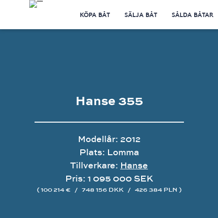
KÖPA BÅT
SÄLJA BÅT
SÅLDA BÅTAR
Hanse 355
Modellår: 2012
Plats: Lomma
Tillverkare:
Hanse
Pris: 1 095 000 SEK
( 100 214 €
/
748 156 DKK
/
426 384 PLN )