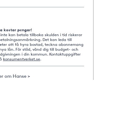
na kostar pengar!
nte kan betala tillbaka skulden i tid riskerar
etalningsanmärkning. Det kan leda till
heter att få hyra bostad, teckna abonnemang
nya lån. För stöd, vänd dig till budget- och
ådgivningen i din kommun. Kontaktuppgifter
på
konsumentverket.se
.
er om Hanse >