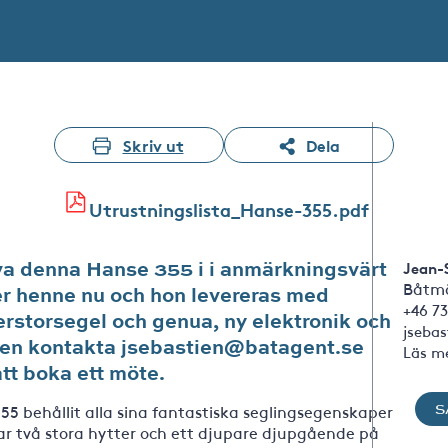
Skriv ut
Dela
Utrustningslista_Hanse-355.pdf
va denna Hanse 355 i i anmärkningsvärt
Jean-
Båtmä
er henne nu och hon levereras med
+46 73
erstorsegel och genua, ny elektronik och
jseba
igen kontakta jsebastien@batagent.se
Läs m
att boka ett möte.
S
5 behållit alla sina fantastiska seglingsegenskaper
ar två stora hytter och ett djupare djupgående på