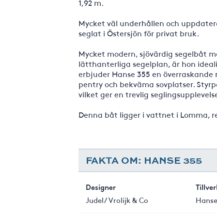
1,92 m.
Mycket väl underhållen och uppdater
seglat i Östersjön för privat bruk.
Mycket modern, sjövärdig segelbåt med
lätthanterliga segelplan, är hon ideal
erbjuder Hanse 355 en överraskande m
pentry och bekväma sovplatser. Styrpo
vilket ger en trevlig seglingsupplevels
Denna båt ligger i vattnet i Lomma, r
FAKTA OM: HANSE 355
Designer
Tillve
Judel/ Vrolijk & Co
Hanse