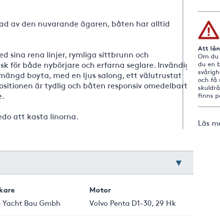
ad av den nuvarande ägaren, båten har alltid
Att lå
 sina rena linjer, rymliga sittbrunn och
Om du i
isk för både nybörjare och erfarna seglare. Invändigt
du en b
svårig
ängd boyta, med en ljus salong, ett välutrustat
och få 
sitionen är tydlig och båten responsiv omedelbart,
skuldr
e.
finns 
edo att kasta linorna.
Läs m
rkare
Motor
 Yacht Bau Gmbh
Volvo Penta D1-30, 29 Hk