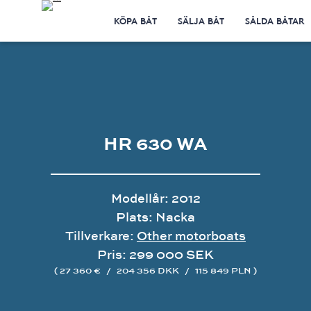
KÖPA BÅT
SÄLJA BÅT
SÅLDA BÅTAR
HR 630 WA
Modellår: 2012
Plats: Nacka
Tillverkare:
Other motorboats
Pris: 299 000 SEK
( 27 360 €
/
204 356 DKK
/
115 849 PLN )