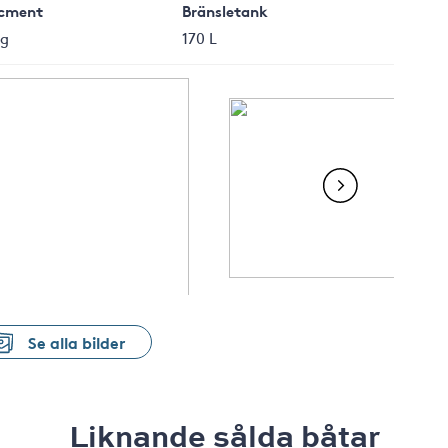
cment
Bränsletank
kg
170 L
Se alla bilder
Liknande sålda båtar