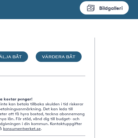
Bildgalleri
ÄLJA BÅT
VÄRDERA BÅT
na kostar pengar!
nte kan betala tillbaka skulden i tid riskerar
etalningsanmärkning. Det kan leda till
heter att få hyra bostad, teckna abonnemang
nya lån. För stöd, vänd dig till budget- och
ådgivningen i din kommun. Kontaktuppgifter
på
konsumentverket.se
.