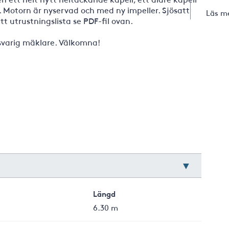
 Motorn är nyservad och med ny impeller. Sjösatt
Läs m
tt utrustningslista se PDF-fil ovan.
nsvarig mäklare. Välkomna!
Längd
i
6.30 m