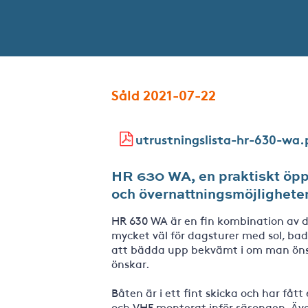
Såld 2021-07-22
utrustningslista-hr-630-wa.
HR 630 WA, en praktiskt öpp
och övernattningsmöjlighete
HR 630 WA är en fin kombination av 
mycket väl för dagsturer med sol, bad
att bädda upp bekvämt i om man önsk
önskar.
Båten är i ett fint skicka och har fåt
och VHF monterat inför säsongen. Även