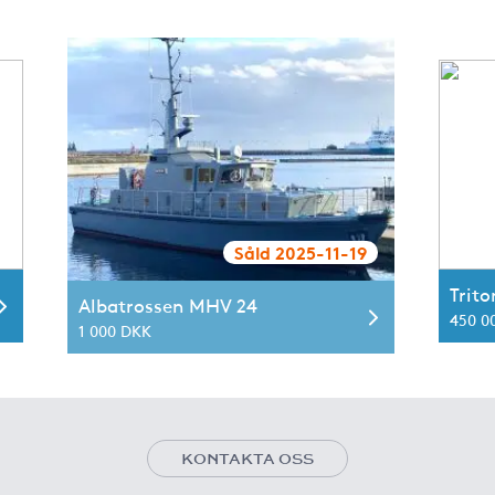
Såld 2025-11-19
Trito
Albatrossen MHV 24
450 0
1 000 DKK
KONTAKTA OSS