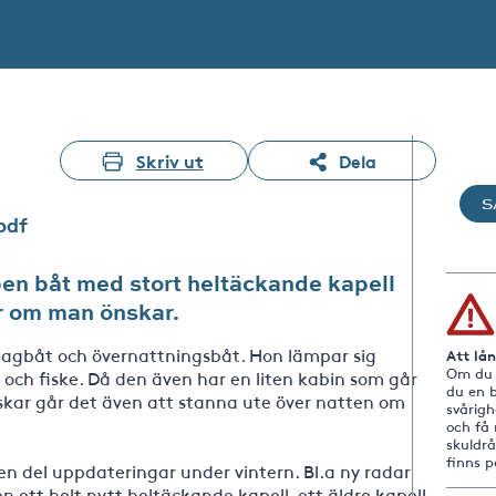
Skriv ut
Dela
S
pdf
en båt med stort heltäckande kapell
r om man önskar.
dagbåt och övernattningsbåt. Hon lämpar sig
Att lå
Om du i
 och fiske. Då den även har en liten kabin som går
du en b
ar går det även att stanna ute över natten om
svårig
och få 
skuldr
finns 
t en del uppdateringar under vintern. Bl.a ny radar
 ett helt nytt heltäckande kapell, ett äldre kapell