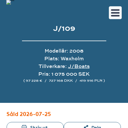
J/109
Modellår: 2008
Plats: Waxholm
Tillverkare:
J/Boats
Pris: 1 075 000 SEK
( 97 228 €
/
727 168 DKK
/
419 916 PLN )
Bildgalleri
Såld 2026-07-25
Skriv ut
Dela