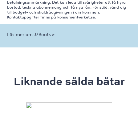
betalningsanmärkning. Det kan leda till svårigheter att få hyra
bostad, teckna abonnemang och få nya lån. För stöd, vänd dig
till budget- och skuldrådgivningen i din kommun.
Kontaktuppgifter finns på
konsumentverket.se
.
Läs mer om J/Boats >
Liknande sålda båtar