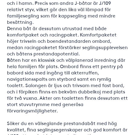
och i hamn. Precis som andra J-båtar är J/109
relativt styv, vilket gör den lika väl lämpad för
familjesegling som för kappsegling med mindre
besättning.
Denna båt är dessutom utrustad med både
komfortpaket och racingpaket. Komfortpaketet
höjer trivseln och boendestandarden ombord,
medan racingpaketet förstärker seglingsupplevelsen
och båtens prestandapotential.
Båten har en klassisk och välplanerad inredning där
hela familjen får plats. Ombord finns ett pentry på
babord sida med ingång till akterruffen,
navigationsspalts om styrbord samt en rymlig
toalett. Salongen är ljus och trivsam med fast bord,
och i förpiken finns en bekväm dubbelkoj med plats
för två vuxna. Akter om toaletten finns dessutom ett
stort stuvutrymme med generösa
förvaringsmöjligheter.
Söker du en välseglande prestandabåt med hög
kvalitet, fina seglingsegenskaper och god komfort är