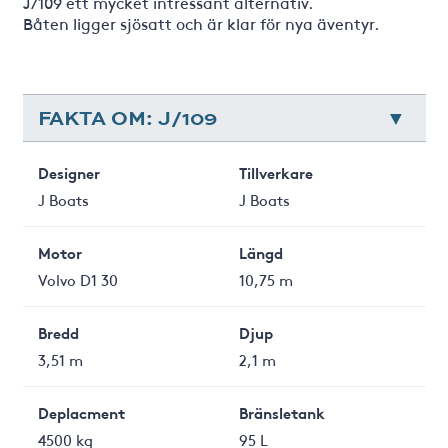
J/109 ett mycket intressant alternativ.
Båten ligger sjösatt och är klar för nya äventyr.
FAKTA OM: J/109
Designer
Tillverkare
J Boats
J Boats
Motor
Längd
Volvo D1 30
10,75 m
Bredd
Djup
3,51 m
2,1 m
Deplacment
Bränsletank
4500 kg
95 L