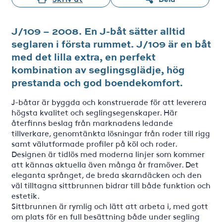
J/109 – 2008. En J-båt sätter alltid
seglaren i första rummet. J/109 är en båt
med det lilla extra, en perfekt
kombination av seglingsglädje, hög
prestanda och god boendekomfort.
J-båtar är byggda och konstruerade för att leverera
högsta kvalitet och seglingsegenskaper. Här
återfinns beslag från marknadens ledande
tillverkare, genomtänkta lösningar från roder till rigg
samt välutformade profiler på köl och roder.
Designen är tidlös med moderna linjer som kommer
att kännas aktuella även många år framöver. Det
eleganta språnget, de breda skarndäcken och den
väl tilltagna sittbrunnen bidrar till både funktion och
estetik.
Sittbrunnen är rymlig och lätt att arbeta i, med gott
om plats för en full besättning både under segling