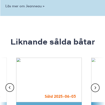
Läs mer om Jeanneau >
Liknande sålda båtar
6
Såld 2025-06-03