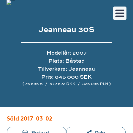
Jeanneau 30S
Modellår: 2007
Plats: Båstad
Tillverkare:
Jeanneau
Pris: 845 000 SEK
( 76 685 €
/
572 622 DKK
/
325 085 PLN )
Bildgalleri
Såld 2017-03-02
Skriv ut
Dela