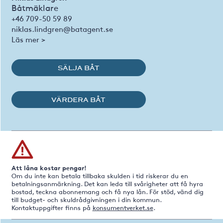
Båtmäklare
+46 709-50 59 89
niklas.lindgren@batagent.se
Läs mer >
SÄLJA BÅT
VÄRDERA BÅT
Att låna kostar pengar!
Om du inte kan betala tillbaka skulden i tid riskerar du en
betalningsanmärkning. Det kan leda till svårigheter att få hyra
bostad, teckna abonnemang och få nya lån. För stöd, vänd dig
till budget- och skuldrådgivningen i din kommun.
Kontaktuppgifter finns på
konsumentverket.se
.