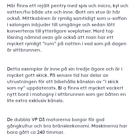
Här finns ett rejält pentry med spis och micro, kyl och
vatten/ho både ute och inne. Gott om stuv är här
också. Mittkabinen är rymlig samtidigt som u-soffan
i salongen inbjuder till umgänge och sedan lätt
konverteras till ytterligare sovplatser. Hard top
lösning nämnd ovan gör också att man har ett
mycket rymligt ”rum” på natten i vad som på dagen
är sittbrunnen.
Detta exemplar är inne på sin tredje ägare och är i
mycket gott skick. På senare tid har delar av
utrustningen för att bibehålla känslan av ”i skick
som ny” uppdaterats. Bl a finns ett mycket vackert
nytt bord i mahogny i sittbrunnen som ger båten en
lite extra exklusiv känsla.
De dubbla VP D3 motorerna borgar för god
gångkultur och bra bränsleekonomi. Maskinerna har
bara gått ca 240 timmar.