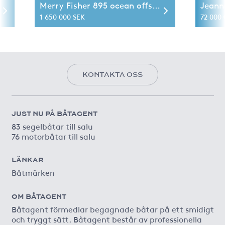
Merry Fisher 895 ocean offshore ( de lux)
Jeann
1 650 000 SEK
72 000 
KONTAKTA OSS
JUST NU PÅ BÅTAGENT
83 segelbåtar till salu
76 motorbåtar till salu
LÄNKAR
Båtmärken
OM BÅTAGENT
Båtagent förmedlar begagnade båtar på ett smidigt
och tryggt sätt. Båtagent består av professionella