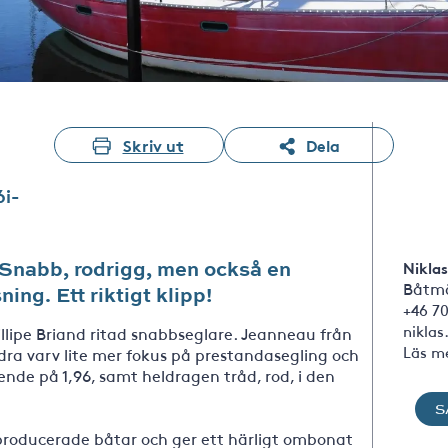
Skriv ut
Dela
6i-
 Snabb, rodrigg, men också en
Niklas
Båtmä
ing. Ett riktigt klipp!
+46 7
nikla
llipe Briand ritad snabbseglare. Jeanneau från
Läs m
ra varv lite mer fokus på prestandasegling och
nde på 1,96, samt heldragen tråd, rod, i den
S
producerade båtar och ger ett härligt ombonat