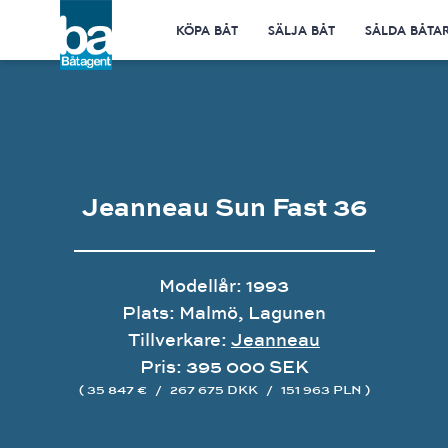
KÖPA BÅT
SÄLJA BÅT
SÅLDA BÅTA
Jeanneau Sun Fast 36
Modellår: 1993
Plats: Malmö, Lagunen
Tillverkare:
Jeanneau
Pris: 395 000 SEK
( 35 847 €
/
267 675 DKK
/
151 963 PLN )