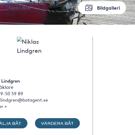
Bildgalleri
 Lindgren
klare
09-50 59 89
s.lindgren@batagent.se
er >
ÄLJA BÅT
VÄRDERA BÅT