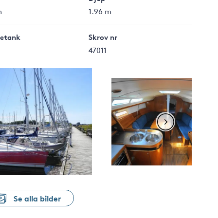
m
1.96 m
letank
Skrov nr
47011
Se alla bilder