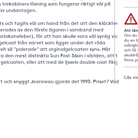
 trekabiners lösning som fungerar riktigt väl på
t av undantagen.
s och tagits väl om hand från det att den kläcktes
icerades av den förste ägaren i samband med
Att lå
lakansfeber), för att han skulle vara väl synlig vid
Om du i
du en b
 gelcoat från varvet som ligger under det röda
svårig
ivit så "polerade" att orginalgelcoaten syns. Här
och få 
ara den mest distinkta Sun Fast 36an i världen, att ta
skuldr
finns 
gelcoaten, eller att med de Ijssels double coat färg
Läs m
rt och snyggt Jeanneau gjorde det 1993. Priset? Vad