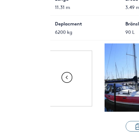
11.31 m
3.49 
Deplacment
Bräns
6200 kg
90 L