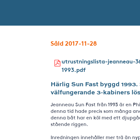
Såld 2017-11-28
utrustningslista-jeanneau-3
1993.pdf
Härlig Sun Fast byggd 1993.
välfungerande 3-kabiners lösn
Jeanneau Sun Fast från 1993 är en Phi
denna tid hade precis som många and
denna båt har en köl med ett djupgåe
stående riggen.
Inredningen innehåller mer trä än ny