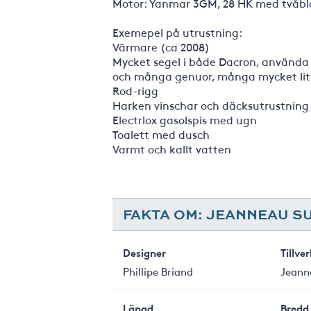
Motor: Yanmar 3GM, 28 HK med tvåbla
Exemepel på utrustning:
Värmare (ca 2008)
Mycket segel i både Dacron, använda fö
och många genuor, många mycket li
Rod-rigg
Harken vinschar och däcksutrustning
Electrlox gasolspis med ugn
Toalett med dusch
Varmt och kallt vatten
FAKTA OM: JEANNEAU SU
Designer
Tillve
Phillipe Briand
Jeann
Längd
Bredd