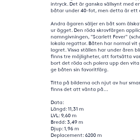
intryck. Det är ganska sällsynt med en
båtar under 40-fot, men detta är et
Andra ägaren säljer en båt som älskat
ur ägget. Den röda skrovfärgen appl
namngivningen, "Scarlett Fever" (schar
lokala regattor. Båten har normal vit
lagret. Vissa ställen har under åren bl
finns tre möjligheter, att fortsätta v
bort det röda och polera upp den vita 
ge båten sin favoritfärg.
Titta på bilderna och njut av hur sma
finns det att vänta på...
Data:
Längd: 11,31 m
LVL: 9,60 m
Bredd: 3,49 m
Djup: 1,96 m
Deplacement: 6200 m