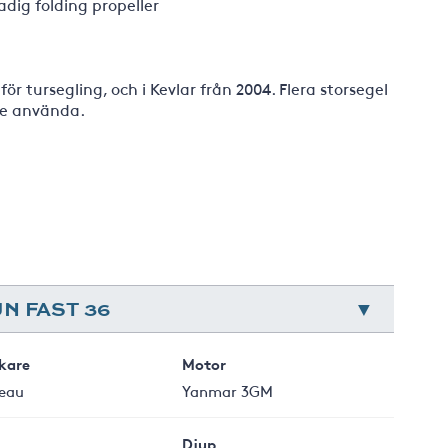
dig folding propeller
r tursegling, och i Kevlar från 2004. Flera storsegel
te använda.
N FAST 36
rkare
Motor
eau
Yanmar 3GM
Djup