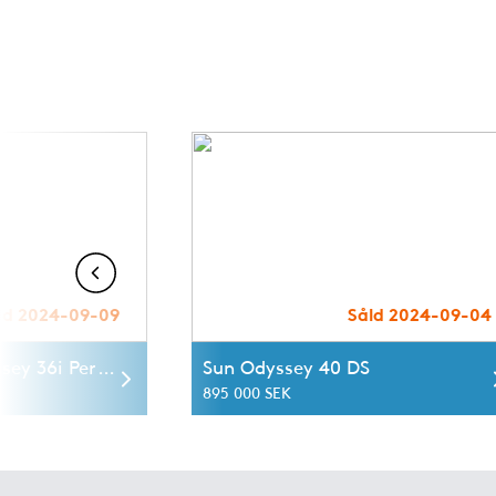
ld 2024-09-09
Såld 2024-09-04
Jeanneau Sun Odyssey 36i Performance
Sun Odyssey 40 DS
895 000 SEK