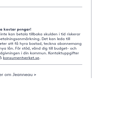
na kostar pengar!
nte kan betala tillbaka skulden i tid riskerar
etalningsanmärkning. Det kan leda till
heter att få hyra bostad, teckna abonnemang
nya lån. För stöd, vänd dig till budget- och
ådgivningen i din kommun. Kontaktuppgifter
på
konsumentverket.se
.
er om Jeanneau >