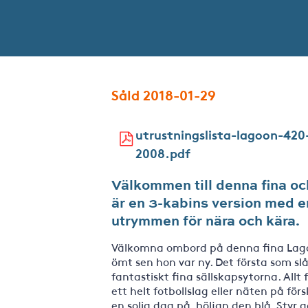
Såld 2018-01-29
utrustningslista-lagoon-420
2008.pdf
Välkommen till denna fina o
är en 3-kabins version med e
utrymmen för nära och kära.
Välkomna ombord på denna fina Lago
ömt sen hon var ny. Det första som sl
fantastiskt fina sällskapsytorna. Allt
ett helt fotbollslag eller näten på fö
en solig dag på böljan den blå. Styr 