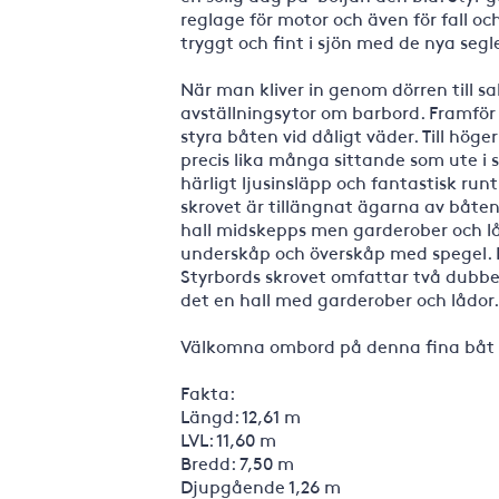
reglage för motor och även för fall o
tryggt och fint i sjön med de nya segl
När man kliver in genom dörren till 
avställningsytor om barbord. Framför
styra båten vid dåligt väder. Till hög
precis lika många sittande som ute i s
härligt ljusinsläpp och fantastisk runt
skrovet är tillängnat ägarna av båten
hall midskepps men garderober och lå
underskåp och överskåp med spegel. 
Styrbords skrovet omfattar två dubbe
det en hall med garderober och lådor.
Välkomna ombord på denna fina båt so
Fakta:
Längd: 12,61 m
LVL: 11,60 m
Bredd: 7,50 m
Djupgående 1,26 m