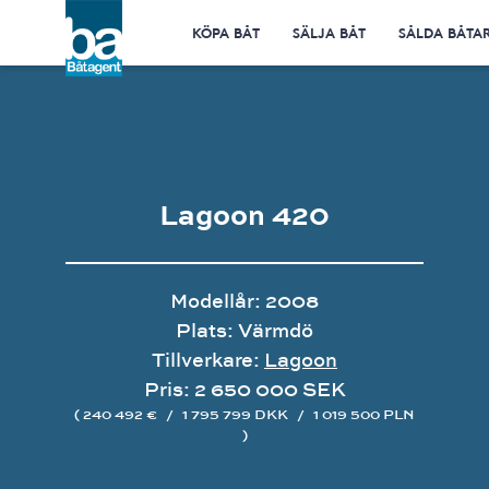
KÖPA BÅT
SÄLJA BÅT
SÅLDA BÅTA
Lagoon 420
Modellår: 2008
Plats: Värmdö
Tillverkare:
Lagoon
Pris: 2 650 000 SEK
( 240 492 €
/
1 795 799 DKK
/
1 019 500 PLN
)