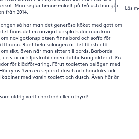
ch skot. Man seglar henne enkelt på två och hon går
Läs m
en från 2014.
salongen så har man det generösa köket med gott om
 det finns det en navigationsplats där man kan
er om navigationsplatsen finns bord och soffa för
ittbrunn. Runt hela salongen är det fönster för
 om sikt, även när man sitter till bords. Barbords
, en stor och ljus kabin men dubbelsäng akterut. En
dor för klädförvaring. Förut toaletten belägen med
Här ryms även en separat dusch och handukstork.
lkabiner med varsin toalett och dusch. Även här är
m aldrig varit chartrad eller uthyrd!