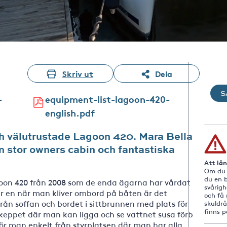
Skriv ut
Dela
S
-
equipment-list-lagoon-420-
english.pdf
ch välutrustade Lagoon 420. Mara Bella
n stor owners cabin och fantastiska
Att lå
Om du i
du en b
on 420 från 2008 som de enda ägarna har vårdat
svårig
år en när man kliver ombord på båten är det
och få 
 från soffan och bordet i sittbrunnen med plats för
skuldr
finns 
rskeppet där man kan ligga och se vattnet susa förbi
gör man enkelt från styrplatsen där man har alla