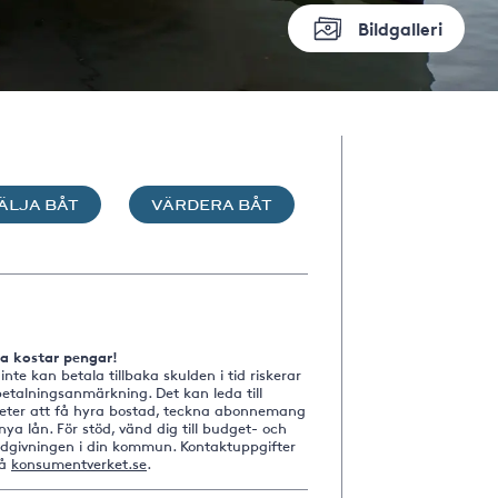
Bildgalleri
ÄLJA BÅT
VÄRDERA BÅT
na kostar pengar!
nte kan betala tillbaka skulden i tid riskerar
etalningsanmärkning. Det kan leda till
heter att få hyra bostad, teckna abonnemang
nya lån. För stöd, vänd dig till budget- och
ådgivningen i din kommun. Kontaktuppgifter
på
konsumentverket.se
.