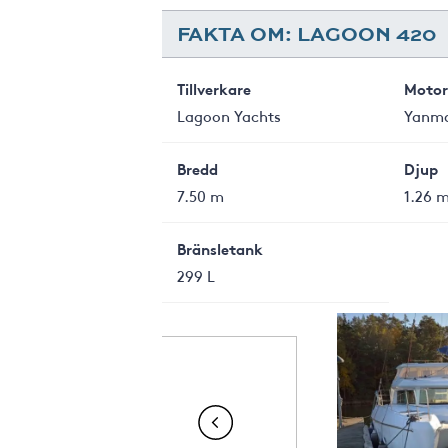
FAKTA OM: LAGOON 420
Tillverkare
Motor
Lagoon Yachts
Yanm
Bredd
Djup
7.50 m
1.26 
Bränsletank
299 L