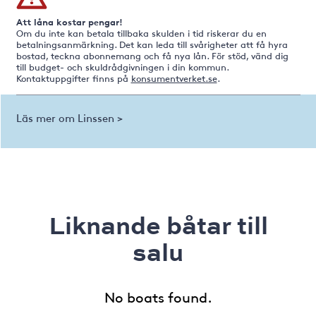
Att låna kostar pengar!
Om du inte kan betala tillbaka skulden i tid riskerar du en
betalningsanmärkning. Det kan leda till svårigheter att få hyra
bostad, teckna abonnemang och få nya lån. För stöd, vänd dig
till budget- och skuldrådgivningen i din kommun.
Kontaktuppgifter finns på
konsumentverket.se
.
Läs mer om Linssen >
Liknande båtar till
salu
No boats found.