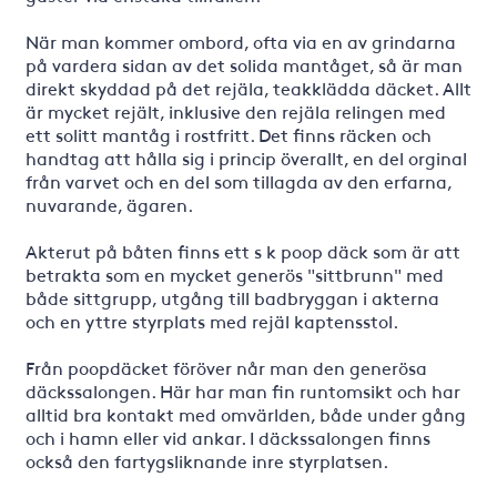
När man kommer ombord, ofta via en av grindarna
på vardera sidan av det solida mantåget, så är man
direkt skyddad på det rejäla, teakklädda däcket. Allt
är mycket rejält, inklusive den rejäla relingen med
ett solitt mantåg i rostfritt. Det finns räcken och
handtag att hålla sig i princip överallt, en del orginal
från varvet och en del som tillagda av den erfarna,
nuvarande, ägaren.
Akterut på båten finns ett s k poop däck som är att
betrakta som en mycket generös "sittbrunn" med
både sittgrupp, utgång till badbryggan i akterna
och en yttre styrplats med rejäl kaptensstol.
Från poopdäcket föröver når man den generösa
däckssalongen. Här har man fin runtomsikt och har
alltid bra kontakt med omvärlden, både under gång
och i hamn eller vid ankar. I däckssalongen finns
också den fartygsliknande inre styrplatsen.