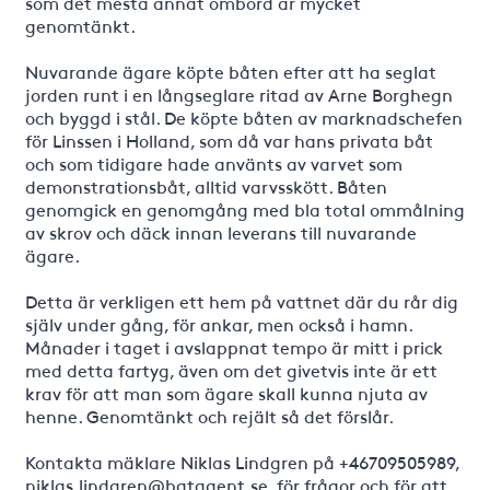
som det mesta annat ombord är mycket
genomtänkt.
Nuvarande ägare köpte båten efter att ha seglat
jorden runt i en långseglare ritad av Arne Borghegn
och byggd i stål. De köpte båten av marknadschefen
för Linssen i Holland, som då var hans privata båt
och som tidigare hade använts av varvet som
demonstrationsbåt, alltid varvsskött. Båten
genomgick en genomgång med bla total ommålning
av skrov och däck innan leverans till nuvarande
ägare.
Detta är verkligen ett hem på vattnet där du rår dig
själv under gång, för ankar, men också i hamn.
Månader i taget i avslappnat tempo är mitt i prick
med detta fartyg, även om det givetvis inte är ett
krav för att man som ägare skall kunna njuta av
henne. Genomtänkt och rejält så det förslår.
Kontakta mäklare Niklas Lindgren på +46709505989,
niklas.lindgren@batagent.se, för frågor och för att