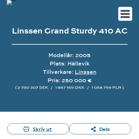
Linssen Grand Sturdy 410 AC
Modellår: 2005
Plats: Hällevik
Tillverkare:
Linssen
Pris: 250 000 €
( 2 750 307 SEK
/
1 867 169 DKK
/
1 058 799 PLN )
Bildgalleri
Skriv ut
Dela