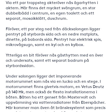
Via ett par trappsteg akteröver nås ägarhytten i
aktern. Här finns det mycket svängrum, en stor
dubbelbädd i centrum, en egen toalett och ett
separat, mosaikklätt, duschrum.
Föröver, ett par steg ned från däcksalongen ligger
pentryt på styrbords sida och en nedre matplats,
dinette, på babords sida. Pentryt har elektrisk spis,
mikrovågsugn, samt en kyl och en kylbox.
Ytterliga en bit föröver nås gästhytten med en över
och undersats, samt ett separat badrum på
styrbordssidan.
Under salongen ligger det imponerande
motorrummet som nås via en lucka och en stege. I
motorrummet finns givetvis motorn, en Vetus Deutz
på 140 Hk, men också de flesta installationerna i
båten. Båten ha ett genset från Mastervolt och
uppvärmning via vattenradiatorer från Eberspächer.
Här kommer man även åt bränslesystemt som precis