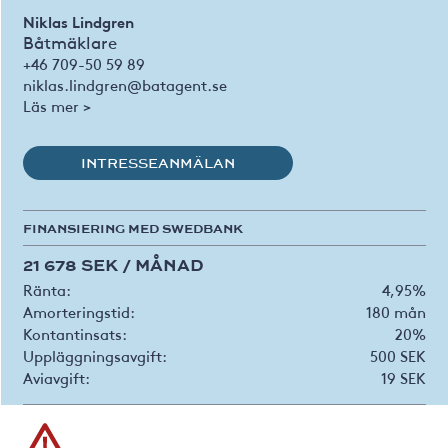
Niklas Lindgren
Båtmäklare
+46 709-50 59 89
niklas.lindgren@batagent.se
Läs mer >
INTRESSEANMÄLAN
FINANSIERING MED SWEDBANK
21 678 SEK / MÅNAD
Ränta:
4,95%
Amorteringstid:
180 mån
Kontantinsats:
20%
Uppläggningsavgift:
500 SEK
Aviavgift:
19 SEK