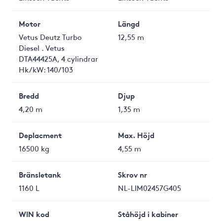
Motor
Längd
Vetus Deutz Turbo
12,55 m
Diesel . Vetus
DTA44425A, 4 cylindrar
Hk/kW: 140/103
Bredd
Djup
4,20 m
1,35 m
Deplacment
Max. Höjd
16500 kg
4,55 m
Bränsletank
Skrov nr
1160 L
NL-LIM02457G405
WIN kod
Ståhöjd i kabiner