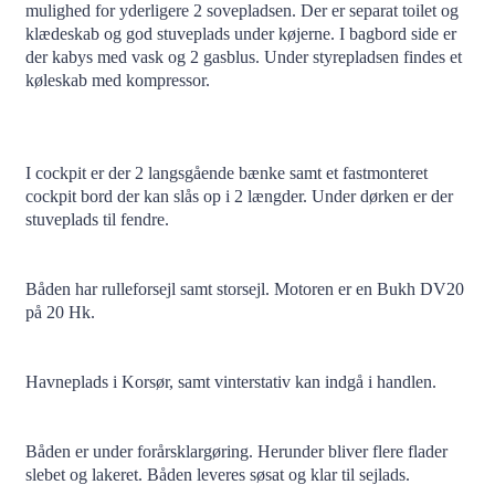
mulighed for yderligere 2 sovepladsen. Der er separat toilet og
klædeskab og god stuveplads under køjerne. I bagbord side er
der kabys med vask og 2 gasblus. Under styrepladsen findes et
køleskab med kompressor.
I cockpit er der 2 langsgående bænke samt et fastmonteret
cockpit bord der kan slås op i 2 længder. Under dørken er der
stuveplads til fendre.
Båden har rulleforsejl samt storsejl. Motoren er en Bukh DV20
på 20 Hk.
Havneplads i Korsør, samt vinterstativ kan indgå i handlen.
Båden er under forårsklargøring. Herunder bliver flere flader
slebet og lakeret. Båden leveres søsat og klar til sejlads.