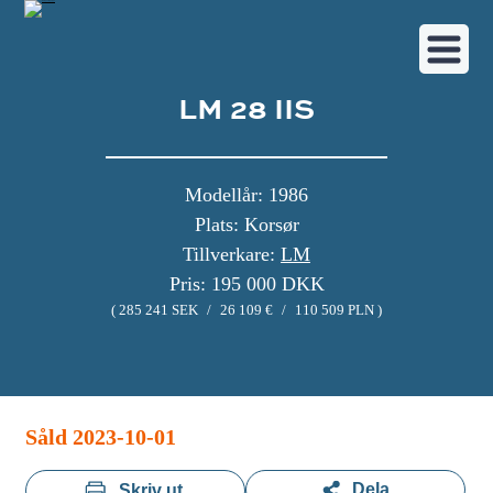
LM 28 IIS
Modellår: 1986
Plats: Korsør
Tillverkare:
LM
Pris: 195 000 DKK
( 285 241 SEK
/
26 109 €
/
110 509 PLN )
Bildgalleri
Såld 2023-10-01
Dela
Skriv ut