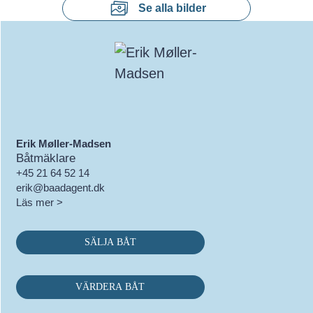
Se alla bilder
Erik Møller-Madsen
Båtmäklare
+45 21 64 52 14
erik@baadagent.dk
Läs mer >
SÄLJA BÅT
VÄRDERA BÅT