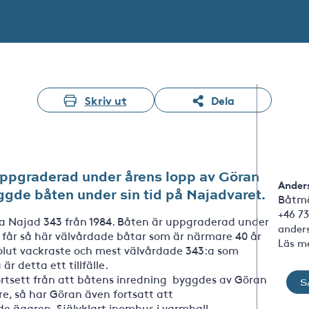
Skriv ut
Dela
 uppgraderad under årens lopp av Göran
Ander
gde båten under sin tid på Najadvaret.
Båtmä
+46 73
ka Najad 343 från 1984. Båten är uppgraderad under
ander
vi får så här välvårdade båtar som är närmare 40 år
Läs m
solut vackraste och mest välvårdade 343:a som
r detta ett tillfälle.
 bortsett från att båtens inredning byggdes av Göran
S
e, så har Göran även fortsatt att
 ägaren. Självklart inomhus i varmhall.