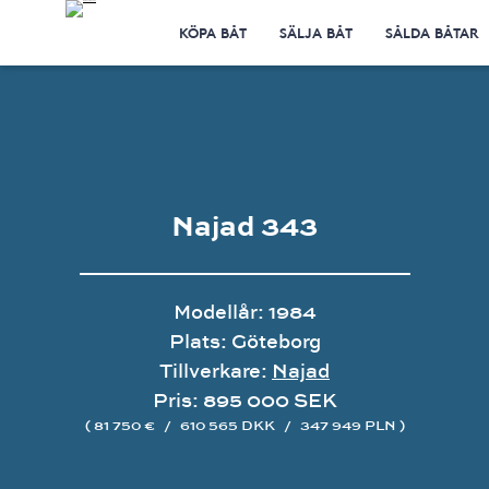
KÖPA BÅT
SÄLJA BÅT
SÅLDA BÅTAR
Najad 343
Modellår: 1984
Plats: Göteborg
Tillverkare:
Najad
Pris: 895 000 SEK
( 81 750 €
/
610 565 DKK
/
347 949 PLN )