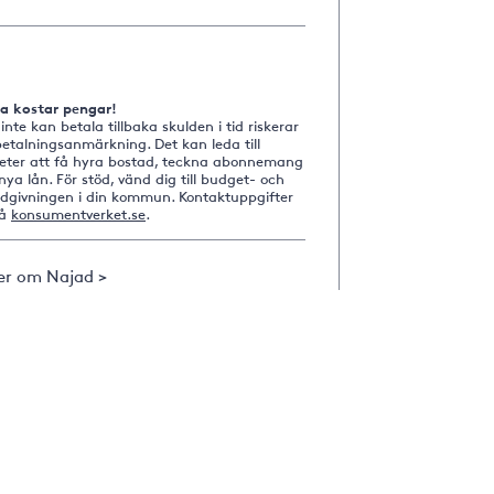
na kostar pengar!
nte kan betala tillbaka skulden i tid riskerar
etalningsanmärkning. Det kan leda till
heter att få hyra bostad, teckna abonnemang
nya lån. För stöd, vänd dig till budget- och
ådgivningen i din kommun. Kontaktuppgifter
på
konsumentverket.se
.
er om Najad >