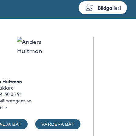
Bildgalleri
s Hultman
klare
4-30 35 91
s@batagent.se
er >
ÄLJA BÅT
VÄRDERA BÅT