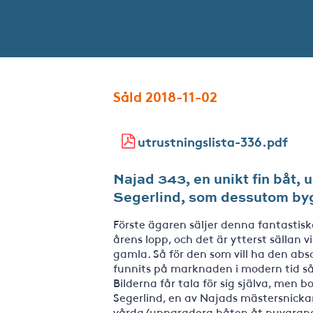
Såld 2018-11-02
utrustningslista-336.pdf
Najad 343, en unikt fin båt,
Segerlind, som dessutom byg
Förste ägaren säljer denna fantastis
årens lopp, och det är ytterst sällan 
gamla. Så för den som vill ha den ab
funnits på marknaden i modern tid så ä
Bilderna får tala för sig själva, men
Segerlind, en av Najads mästersnickar
vårda/uppgradera båten åt nuvarande