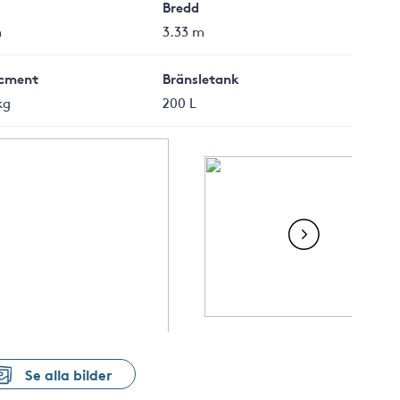
Bredd
m
3.33 m
cment
Bränsletank
kg
200 L
Se alla bilder