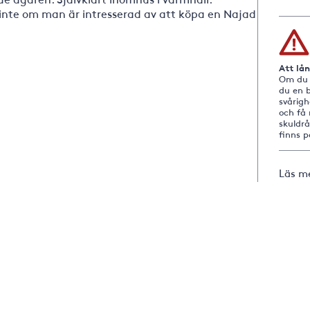
all inte om man är intresserad av att köpa en Najad
Att lå
Om du i
du en b
svårig
och få 
skuldr
finns 
Läs m