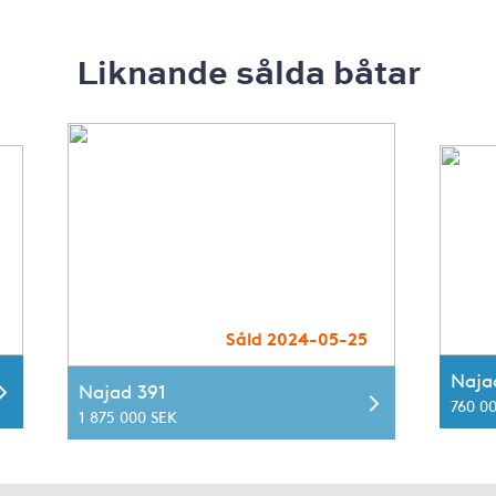
Liknande sålda båtar
Såld 2024-05-25
Naja
Najad 391
760 0
1 875 000 SEK