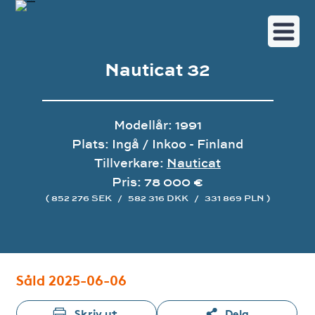
Nauticat 32
Modellår: 1991
Plats: Ingå / Inkoo - Finland
Tillverkare:
Nauticat
Pris: 78 000 €
( 852 276 SEK
/
582 316 DKK
/
331 869 PLN )
Bildgalleri
Såld 2025-06-06
Skriv ut
Dela