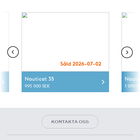
4
Såld 2026-07-02
Nauticat 35
Nauti
995 000 SEK
1 090 0
KONTAKTA OSS