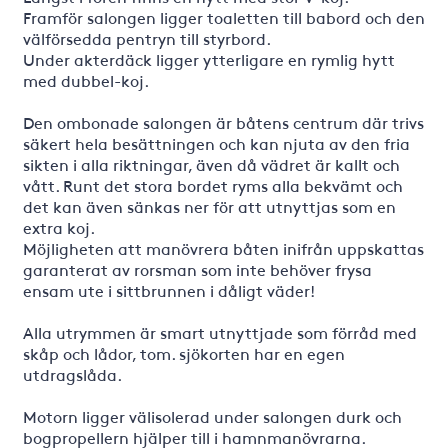
Framför salongen ligger toaletten till babord och den
välförsedda pentryn till styrbord.
Under akterdäck ligger ytterligare en rymlig hytt
med dubbel-koj.
Den ombonade salongen är båtens centrum där trivs
säkert hela besättningen och kan njuta av den fria
sikten i alla riktningar, även då vädret är kallt och
vått. Runt det stora bordet ryms alla bekvämt och
det kan även sänkas ner för att utnyttjas som en
extra koj.
Möjligheten att manövrera båten inifrån uppskattas
garanterat av rorsman som inte behöver frysa
ensam ute i sittbrunnen i dåligt väder!
Alla utrymmen är smart utnyttjade som förråd med
skåp och lådor, tom. sjökorten har en egen
utdragslåda.
Motorn ligger välisolerad under salongen durk och
bogpropellern hjälper till i hamnmanövrarna.