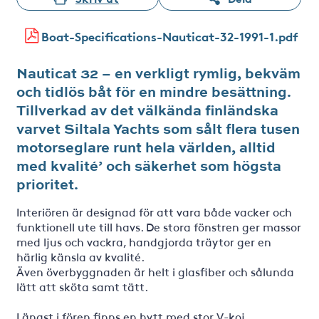
Boat-Specifications-Nauticat-32-1991-1.pdf
Nauticat 32 – en verkligt rymlig, bekväm
och tidlös båt för en mindre besättning.
Tillverkad av det välkända finländska
varvet Siltala Yachts som sålt flera tusen
motorseglare runt hela världen, alltid
med kvalité’ och säkerhet som högsta
prioritet.
Interiören är designad för att vara både vacker och
funktionell ute till havs. De stora fönstren ger massor
med ljus och vackra, handgjorda träytor ger en
härlig känsla av kvalité.
Även överbyggnaden är helt i glasfiber och sålunda
lätt att sköta samt tätt.
Längst i fören finns en hytt med stor V-koj.