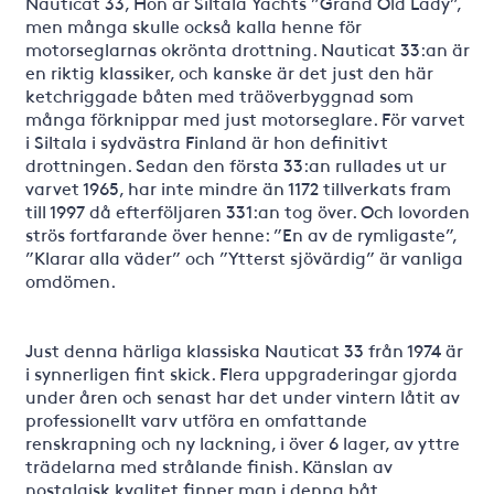
Nauticat 33, Hon är Siltala Yachts ”Grand Old Lady”,
men många skulle också kalla henne för
motorseglarnas okrönta drottning. Nauticat 33:an är
en riktig klassiker, och kanske är det just den här
ketchriggade båten med träöverbyggnad som
många förknippar med just motorseglare. För varvet
i Siltala i sydvästra Finland är hon definitivt
drottningen. Sedan den första 33:an rullades ut ur
varvet 1965, har inte mindre än 1172 tillverkats fram
till 1997 då efterföljaren 331:an tog över. Och lovorden
strös fortfarande över henne: ”En av de rymligaste”,
”Klarar alla väder” och ”Ytterst sjövärdig” är vanliga
omdömen.
Just denna härliga klassiska Nauticat 33 från 1974 är
i synnerligen fint skick. Flera uppgraderingar gjorda
under åren och senast har det under vintern låtit av
professionellt varv utföra en omfattande
renskrapning och ny lackning, i över 6 lager, av yttre
trädelarna med strålande finish. Känslan av
nostalgisk kvalitet finner man i denna båt.