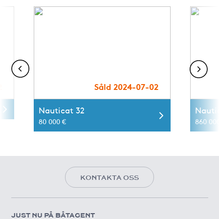
2
Såld 2024-07-02
Nauticat 32
Nauti
80 000 €
860 00
KONTAKTA OSS
JUST NU PÅ BÅTAGENT