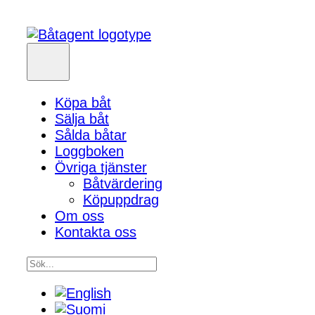
Köpa båt
Sälja båt
Sålda båtar
Loggboken
Övriga tjänster
Båtvärdering
Köpuppdrag
Om oss
Kontakta oss