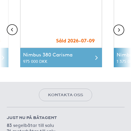
8
Såld 2026-07-09
Nimbus 380 Carisma
Nimbu
975 000 DKK
1 375 0
KONTAKTA OSS
JUST NU PÅ BÅTAGENT
83 segelbåtar till salu
76 motorbåtar till salu