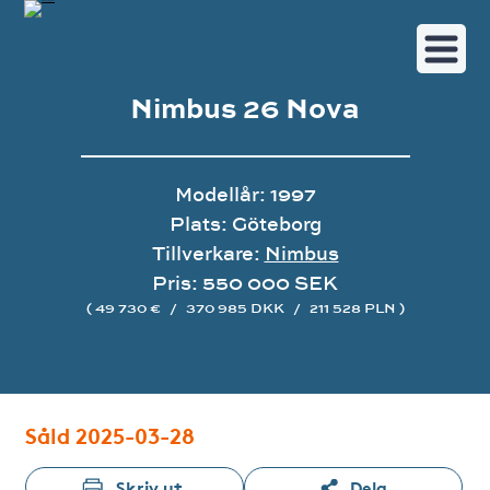
Nimbus 26 Nova
Modellår: 1997
Plats: Göteborg
Tillverkare:
Nimbus
Pris: 550 000 SEK
( 49 730 €
/
370 985 DKK
/
211 528 PLN )
Bildgalleri
Såld 2025-03-28
Skriv ut
Dela