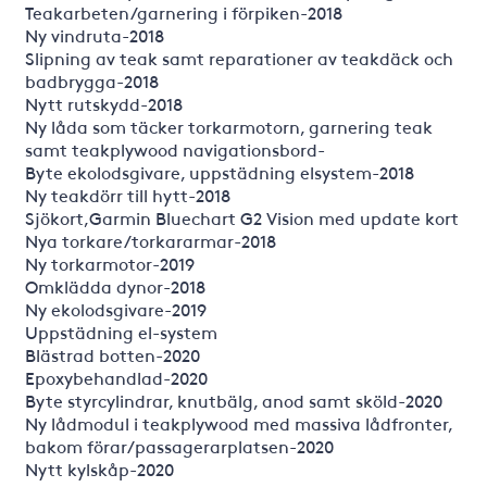
Teakarbeten/garnering i förpiken-2018
Ny vindruta-2018
Slipning av teak samt reparationer av teakdäck och
badbrygga-2018
Nytt rutskydd-2018
Ny låda som täcker torkarmotorn, garnering teak
samt teakplywood navigationsbord-
Byte ekolodsgivare, uppstädning elsystem-2018
Ny teakdörr till hytt-2018
Sjökort,Garmin Bluechart G2 Vision med update kort
Nya torkare/torkararmar-2018
Ny torkarmotor-2019
Omklädda dynor-2018
Ny ekolodsgivare-2019
Uppstädning el-system
Blästrad botten-2020
Epoxybehandlad-2020
Byte styrcylindrar, knutbälg, anod samt sköld-2020
Ny lådmodul i teakplywood med massiva lådfronter,
bakom förar/passagerarplatsen-2020
Nytt kylskåp-2020