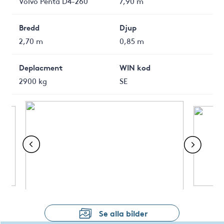
Volvo Penta D4-260
7,90 m
Bredd
Djup
2,70 m
0,85 m
Deplacment
WIN kod
2900 kg
SE
Se alla bilder