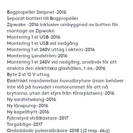
Bogpropeller Sleipner-2016
Separat batteri till Bogpropeller
Zipwake -2016 inklusive ombyggnad av botten för
montage av Zipwake
Montering 1 st USB-2016
Montering 1 st USB vid nedgång
Montering 1 st 240V uttag i aktern-2016
Montering Landström-2016
Montering 1 st 240V vid nedgång, används för att
ansluta den elektriska glashällen, t.ex.-2016
Byte 2 st 12 V uttag
Elektriskt manövrerbar huvudbrytare (man behöver
inte stå på huvudet i motorummet för att nå
brytarna, utan det styrs från förarplatsen)-2016
Ny sanitetsslang-2016
Ny länspump-2016
Ny kapellhytt-2016
Fjärrstyrd strålkastare-2017
Targabåge-2017
Omladdade pulversläckare-2018 ((2 resp. 6kg)